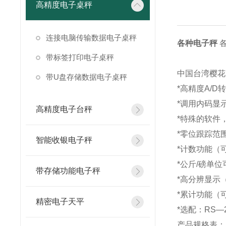
高精度电子桌秤
连接电脑传输数据电子桌秤
各种电子秤
带标签打印电子桌秤
中国台湾樱花
带U盘存储数据电子桌秤
*高精度A/D
*
调用内码显
高精度电子台秤
*
特殊的软件
*
零位跟踪范
智能收银电子秤
*
计数功能（
*
公斤/磅单
带存储功能电子秤
*
高分辨显示（
*
累计功能（
精密电子天平
*
选配：RS—
产品规格表：