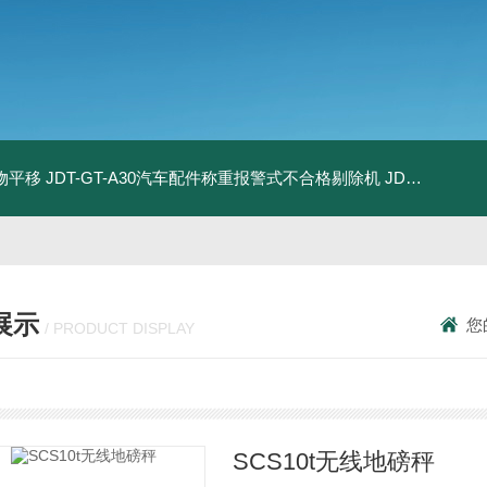
物平移
JDT-GT-A30汽车配件称重报警式不合格剔除机
JDT-GT-A8E儿童玩具包装合规检测秤漏装配件报警滚筒称
展示
您
/ PRODUCT DISPLAY
SCS10t无线地磅秤