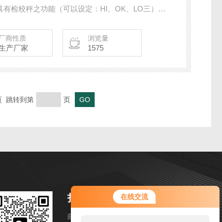
具有检校秤之功能（可以设定：HI、OK、LO三）。
解析达1/300,000。 5.可设定Z大至1/15,000之显
m）显示清晰易读，具有LED背光之功能。 7.可接4组
厂商性质
浏览量
生产厂家
1575
末页 跳转到第
页
扫码加微信
在线交流
邮箱：huangshujuan13328052090@j-sky.cn