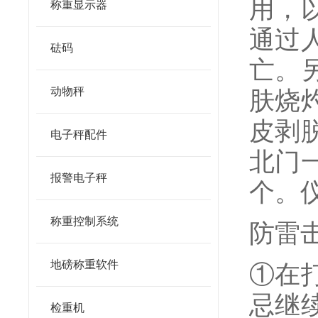
用，
称重显示器
通过
砝码
亡。
动物秤
肤烧
皮剥
电子秤配件
北门
报警电子秤
个。
称重控制系统
防雷
地磅称重软件
①在
忌继
检重机