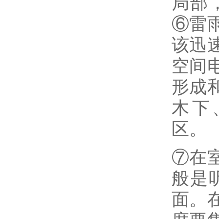
局部
⑥雷
该迅
空间
形成
木下
区
⑦在
般是
面。