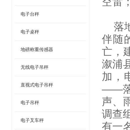
空雷
电子台秤
落地
电子桌秤
伴随
亡，建
地磅称重传感器
溆浦
无线电子吊秤
加，
直视式电子吊秤
——
声、
电子吊秤
调查
电子叉车秤
有一