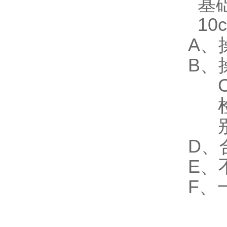
基
10
A、
B、
D、
E、
F、