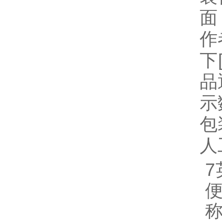
面
作
下
品
示
包
人