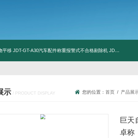
物平移
JDT-GT-A30汽车配件称重报警式不合格剔除机
JDT-GT-A8E儿童玩具包装合规检测秤漏装配件报警滚筒称
展示
您的位置：
首页
/
产品展
/ PRODUCT DISPLAY
巨天
卓称