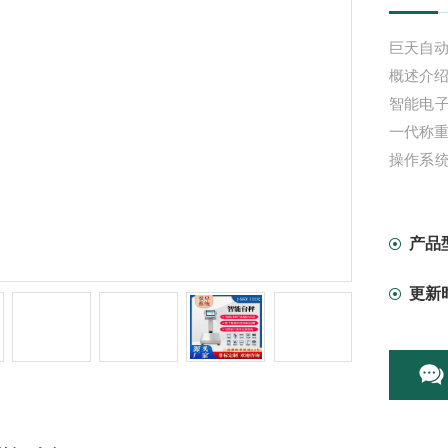
巨天自
概述介
智能电
一代称重
操作系
不依赖
;*的数
数量可
产品
报表。
更新