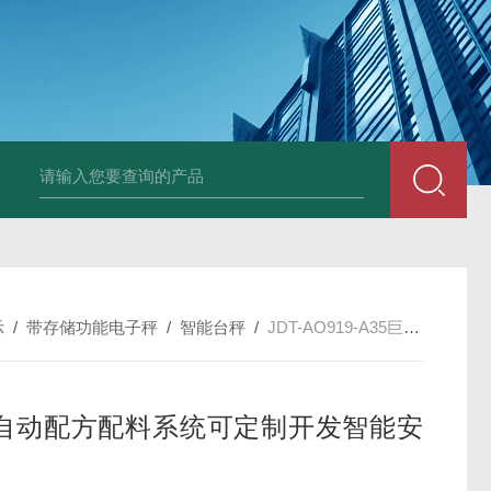
JDT-WN-Q20S
示
/
带存储功能电子秤
/
智能台秤
/
JDT-AO919-A35巨天自动配方配料系统可定制开发智能安卓称
自动配方配料系统可定制开发智能安