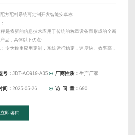
动配方配料系统可定制开发智能安卓称
绍：
子秤是将新的信息技术应用于传统的称重设备而形成的全新
产品，具体以下优点:
统：专为称重应用定制，系统运行稳定，速度快、效率高，
于高性能硬件。
据处理功能：产品配备了海量存储芯片，称重记忆笔数及PLU
以认为无限制，在*的系统处理能力下，可方便实现各种统计
型号：
JDT-AO919-A35
厂商性质：
生产厂家
时间：
2025-05-26
访 问 量：
690
立即咨询