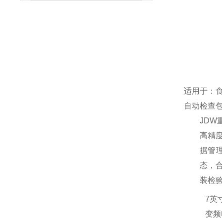
适用于：
自动检查
JDW
高精
据管
态，
装检
7英
变频