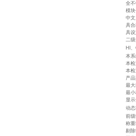
全不
模块
中文
具合
具设
二级
HI
本系
本检
本检
产品
最大
最小
显示
动态
前级
称重
剔除