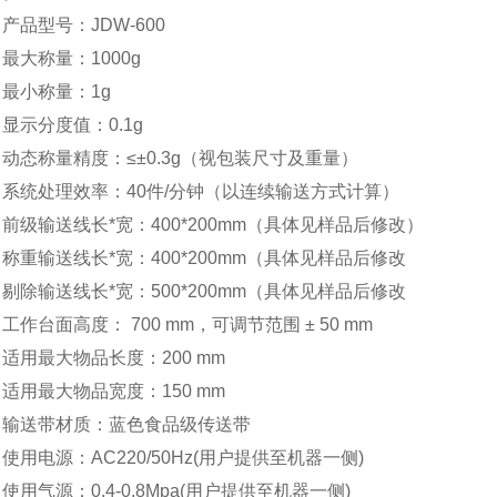
■
产品型号：
JDW
-
6
00
■
最大称量：
10
00g
■
最小称量：
1
g
■
显示分度值：
0.
1g
■
动态称量精度：
≤±
0.3
g（视包装尺寸及重量）
■
系统处理效率：
40
件
/分钟（以连续输送方式计算）
■
前级输送线长
*宽：
40
0*2
0
0mm（具体见样品后修改）
■
称重输送线长
*宽：
40
0*2
0
0mm（具体见样品后修改
■
剔除输送线长
*宽：
50
0*2
0
0mm（具体见样品后修改
■
工作台面高度：
70
0 mm，可调节范围 ± 50 mm
■
适用最大物品长度：
20
0 mm
■
适用最大物品宽度：
15
0 mm
■
输送带材质：蓝色食品级传送带
■
使用电源：
AC220/50Hz(用户提供至机器一侧)
■
使用气源：
0.4-0.8Mpa(用户提供至机器一侧)