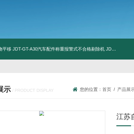
物平移
JDT-GT-A30汽车配件称重报警式不合格剔除机
JDT-GT-A8E儿童玩具包装合规检测秤漏装配件报警滚筒称
展示
您的位置：
首页
/
产品展
/ PRODUCT DISPLAY
江苏