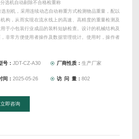
动分选机自动剔除不合格检重称
重量选别机，采用连续动态自动称重方式检测物品重量，配以
除机构，从而实现在流水线上的高速、高精度的重量检测及
适用于小包装行业成品的装料短缺检查。设计的机械结构及
面，非常方便使用者操作及数据管理统计。使用时，操作者
地将被检物品的上下限超差值设定后，按下[启动]按钮，系
进入全自动工作状态，合格产品通过，不合格品自动剔除
型号：
JDT-CZ-A30
厂商性质：
生产厂家
时间：
2025-05-26
访 问 量：
802
立即咨询