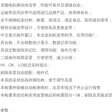
■
变频电机驱动传送带，性能可靠并且调速自由；
■
运输带及同步带均选用进口品牌产品，使用寿命长；
■
全不锈钢机架结构，耐腐、易清洁，满足食品、医药级别需求
■
模块化输送带设计，方便拆装及更换皮带；
■
中文显示操作窗口、专业选别机使用程序、应用功能*；
■
具合格，不合格数统计显示，数据记录功能；
■
具设定数据组别记忆、调用功能、操作方便；
■
二级操作权限设置，方便管理、减少出错；
■
HI、OK、LO状态实时指示；
■
剔除装置自由搭配：推杆式
■
本系统采用
加高秤脚
结构，便于
调节高度
■
本检重秤能够自动检测堆积，在异常情况下停止运行报警
■
本检重系统结构采用放置物品和检重部分一体，剔除及其输送
本参数