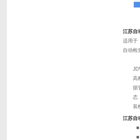
江苏自
适用于
自动检
J
高
据
态
装
江苏自