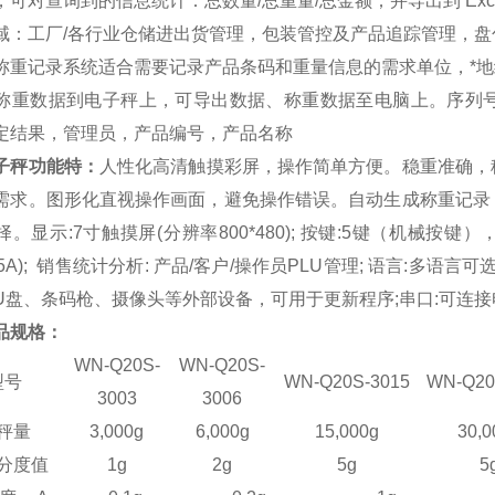
，可对查询到的信息统计：总数量/总重量/总金额；并导出到 Exce
域：工厂/各行业仓储进出货管理，包装管控及产品追踪管理，
称重记录系统适合需要记录产品条码和重量信息的需求单位，*地
称重数据到电子秤上，可导出数据、称重数据至电脑上。序列
定结果，管理员，产品编号，产品名称
子秤
功能特：
人性化高清触摸彩屏，操作简单方便。稳重准确，
需求。图形化直视操作画面，避免操作错误。自动生成称重记录
。显示:7寸触摸屏(分辨率800*480); 按键:5键（机械按键）
/2.5A); 销售统计分析: 产品/客户/操作员PLU管理; 语言:多语
U盘、条码枪、摄像头等外部设备，可用于更新程序;串口:可连接
品规格：
WN-Q20
S
-
WN-Q20
S
-
型号
WN-Q20
S
-3015
WN-Q20
3003
3006
秤量
3,000g
6,000g
15,000g
30,0
分度值
1g
2g
5g
5