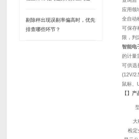
查询后
应用领
全自动
剔除秤出现误剔率偏高时，优先
可保存
排查哪些环节？
限，判
智能电
的计量
可供选择
(12V
鼠标、
【】
产
大
检定