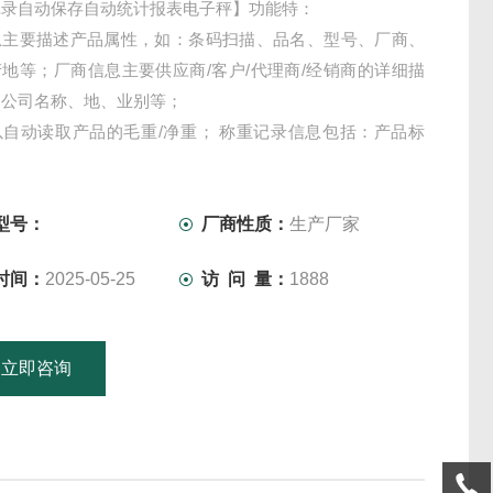
记录自动保存自动统计报表电子秤】功能特：
息主要描述产品属性，如：条码扫描、品名、型号、厂商、
地等；厂商信息主要供应商/客户/代理商/经销商的详细描
：公司名称、地、业别等；
以自动读取产品的毛重/净重； 称重记录信息包括：产品标
/重量、时 间等信息；
可对查询到的信息统计：总数量/总重量/总金额；并导出到
 表格中；
型号：
厂商性质：
生产厂家
时间：
2025-05-25
访 问 量：
1888
立即咨询