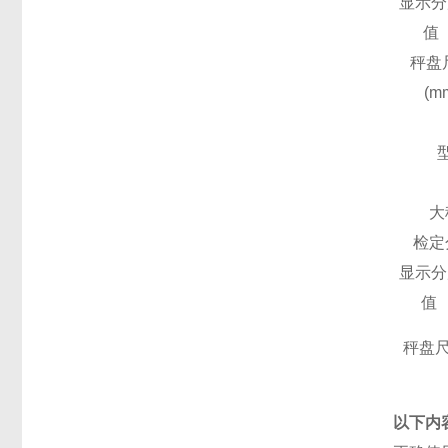
显示分
值
秤盘
(m
大
检定
显示分
值
秤盘尺
以下内