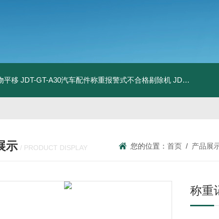
物平移
JDT-GT-A30汽车配件称重报警式不合格剔除机
JDT-GT-A8E儿童玩具包装合规检测秤漏装配件报警滚筒称
展示
您的位置：
首页
/
产品展
/ PRODUCT DISPLAY
称重