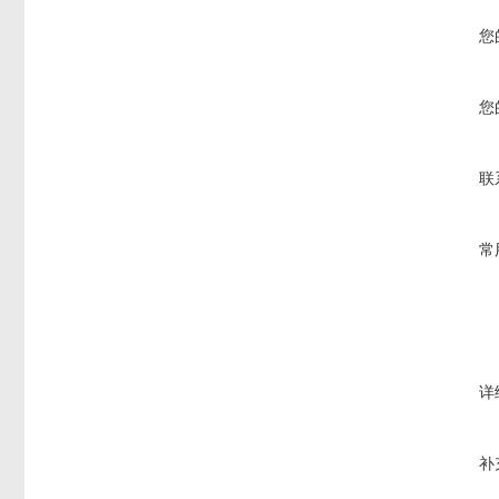
您
您
联
常
详
补