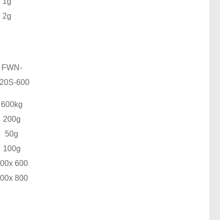
1g
2g
FWN-
20
S
-600
600kg
200g
50g
100g
00x 600
00x 800