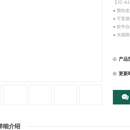
【JC-
● 预扣
● 可直
● 软件
● 充插
● 背光
产品
更新
详细介绍