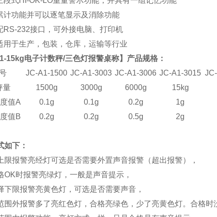
三段式HI-OK-LO重量警示功能，并具有一组记忆功能
有累计功能并可以逐笔显示及消除功能
配RS-232接口，可外接电脑、打印机
泛适用于生产，包装，仓库，运输等行业
A1-15kg电子计数秤/三色灯报警桌称
】产品
规格：
号
JC-A1-1500
JC-A1-3003
JC-A1-3006
JC-A1-3015
JC
秤量
1500g
3000g
6000g
15kg
度值A
0.1g
0.1g
0.2g
1g
度值B
0.2g
0.2g
0.5g
2g
式如下：
上限报警亮经灯可选是否需要外置声音报警（超出报警），
格OK时报警亮绿灯，一般是声音提示，
择下限报警亮黄色灯，可选是否需要声音，
范围外报警多了亮红色灯，合格亮绿色，少了亮黄色灯。合格时