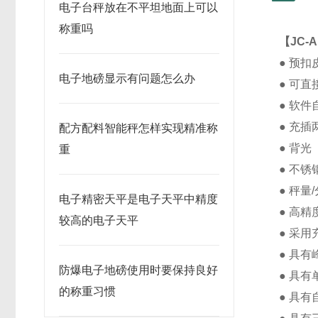
电子台秤放在不平坦地面上可以
称重吗
【
JC-
● 预
电子地磅显示有问题怎么办
● 可
● 软
● 充插
配方配料智能秤怎样实现精准称
● 背光
重
● 不锈
● 秤量
电子精密天平是电子天平中精度
● 高精
较高的电子天平
● 采
● 具
防爆电子地磅使用时要保持良好
● 具
的称重习惯
● 具