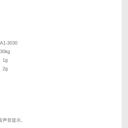
-A1-3030
30kg
1g
2g
没声音提示。