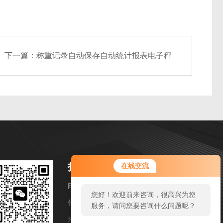
下一篇：
称重记录自动保存自动统计报表电子秤
您好！欢迎前来咨询，很高兴为您
扫码加微信
在线交流
服务，请问您要咨询什么问题呢？
邮箱：huangshujuan13328052090@j-sky.cn
您好，看您停留很久了，是否找到
传真：86-0512-55008677
了需求产品，您可以直接在线与我
联系！
地址：昆山市城北路1388号