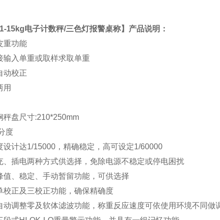
A1-15kg电子计数秤/三色灯报警桌称
】产品说明：
扣皮重功能
直接输入单重或取样求取单重
件自动校正
两用
钢秤盘尺寸:210*250mm
/分度
度设计达1/15000，精确稳定，高可设定1/60000
用充、插电两种方式供选择，免除电源不稳定或停电困扰
有峰值、稳定、手动暂留功能，可供选择
有单校正及三校正功能，确保精确度
有自动调整零及软体滤波功能，称重反应速度可依使用环境不同做