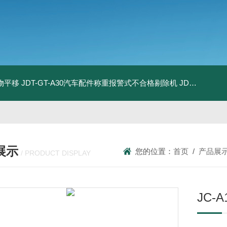
物平移
JDT-GT-A30汽车配件称重报警式不合格剔除机
JDT-GT-A8E儿童玩具包装合规检测秤漏装配件报警滚筒称
展示
您的位置：
首页
/
产品展
/ PRODUCT DISPLAY
JC-