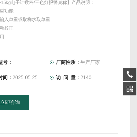
A1-15kg电子计数秤/三色灯报警桌称】产品说明：
皮重功能
接输入单重或取样求取单重
自动校正
两用
型号：
厂商性质：
生产厂家
时间：
2025-05-25
访 问 量：
2140
立即咨询