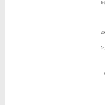
常
详
补