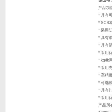
昆山电
产品功
* 具
* SCS
* 采
* 具
* 具有
* 采
* kg
* 采
* 高
* 可
* 具
* 采
产品所