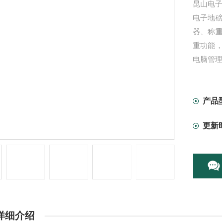
昆山电
电子地
器、称
重功能
电脑管
承重和
常见有
高精度
产品
成对应
更新
详细介绍