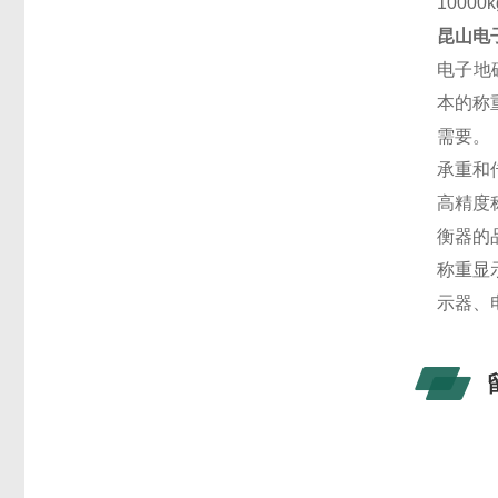
10000k
昆山电
电子地
本的称
需要。
承重和
高精度
衡器的
称重显
示器、