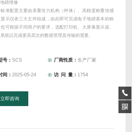
子地磅维修
磅标准配置主要由承重传力机构（秤体）、高精度称重传感
重显示仪表三大主件组成，由此即可完成电子地磅基本的称
，也可根据不同用户的要求，选配打印机、大屏幕显示器、
理系统以完成更高层次的数据管理及传输的需要。
传力机构——将物体的重量传递给称重传感器的机械平台，
钢结构及钢混结构二种型式。
称重传感器——是电子地磅的核心部件，起着将重量值转换
型号：
SCS
厂商性质：
生产厂家
时间：
2025-05-24
访 问 量：
1754
立即咨询