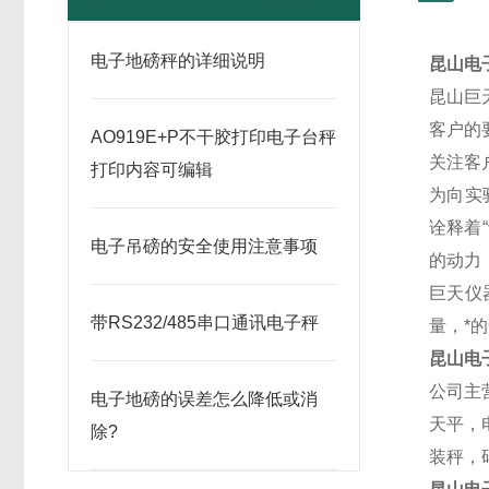
电子地磅秤的详细说明
昆山电
昆山巨
客户的
AO919E+P不干胶打印电子台秤
关注客
打印内容可编辑
为向实
诠释着
电子吊磅的安全使用注意事项
的动力
巨天仪
带RS232/485串口通讯电子秤
量，*
昆山电
公司主
电子地磅的误差怎么降低或消
天平，
除?
装秤，