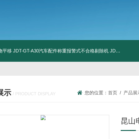
物平移
JDT-GT-A30汽车配件称重报警式不合格剔除机
JDT-GT-A8E儿童玩具包装合规检测秤漏装配件报警滚筒称
展示
您的位置：
首页
/
产品展
/ PRODUCT DISPLAY
昆山