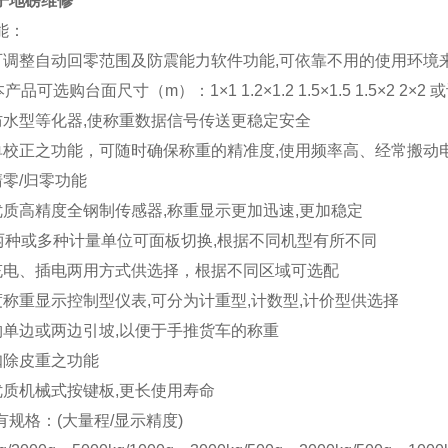
子地磅
维修
能：
有可调整自动回零范围及防震能力软件功能,可依靠不用的使用环境
本产品可选购台面尺寸（m）：1×1 1.2×1.2 1.5×1.5 1.5×2 2×
用防水型等化器,使称重数据信号传送更稳定安全
有单校正之功能，可随时确保称重的精准度,使用频率高、经常搬
清零/归零功能
用优质高精度全钢制传感器,称重显示更加迅速,更加稳定
/Ib两种或多种计量单位可面板切换,根据不同机型有所不同
用充电、插电两用方式供选择，根据不同区域可选配
精度称重显示控制型仪表,可分为计重型,计数型,计价型供选择
选购单边或两边引坡,以便于手推货车的称重
有扣除皮重之功能
用优质机械式按键板,更长使用寿命
有规格：(大量程/显示精度)