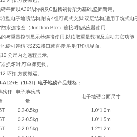
M12 环扣,方便搬运。
子地磅秤面以A36结构钢及C型槽钢骨架为基础,坚固耐用。
层标准型电子地磅结构,附有4组可调式支脚;双层结构,适用于坑式
P67防水连接盒（Junction Box）连接4颗感应器使用。
轻易的与重量控制显示器连接使用,以读取重量数据及启动其它功
电子地磅可连结RS232接口或直接连接打印机界面。
结10 公尺内之远程显示。
感应器损坏时,可单颗更换。
M12 环扣,方便搬运。
0-A12+E（1t-3t）电子地磅
产品规格：
地磅秤
电子地磅感
电子地磅台面尺寸
量
量
5
T
0.2-0.5kg
1.0*1.0m
5
T
0.2-0.5kg
1.0*1.5m
5
T
0.2-0.5kg
1.2*1.2m