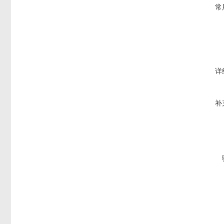
常
详
补