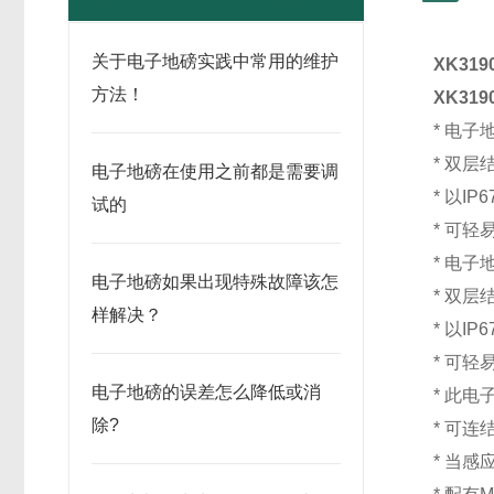
关于电子地磅实践中常用的维护
XK319
方法！
XK319
* 电
* 双
电子地磅在使用之前都是需要调
* 以I
试的
* 可
* 电
电子地磅如果出现特殊故障该怎
* 双
样解决？
* 以I
* 可
电子地磅的误差怎么降低或消
* 此
除?
* 可连
* 当