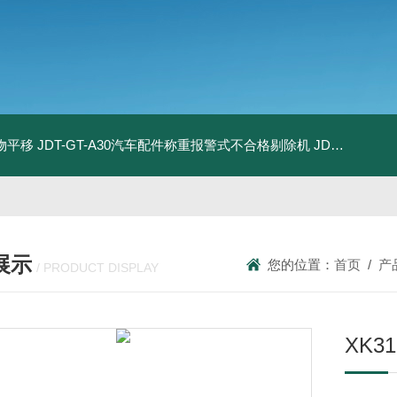
物平移
JDT-GT-A30汽车配件称重报警式不合格剔除机
JDT-GT-A8E儿童玩具包装合规检测秤漏装配件报警滚筒称
展示
您的位置：
首页
/
产
/ PRODUCT DISPLAY
XK3