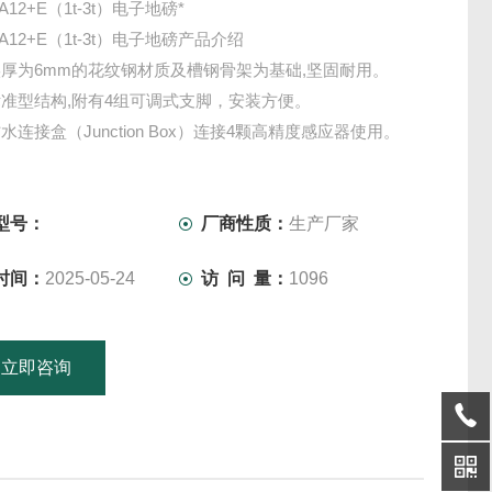
-A12+E（1t-3t）电子地磅*
0-A12+E（1t-3t）电子地磅产品介绍
厚为6mm的花纹钢材质及槽钢骨架为基础,坚固耐用。
准型结构,附有4组可调式支脚，安装方便。
防水连接盒（Junction Box）连接4颗高精度感应器使用。
的与重量控制显示器连接使用,以读取重量数据及启动其它功
用于仓库、车间、货场、集贸市场
型号：
厂商性质：
生产厂家
时间：
2025-05-24
访 问 量：
1096
立即咨询