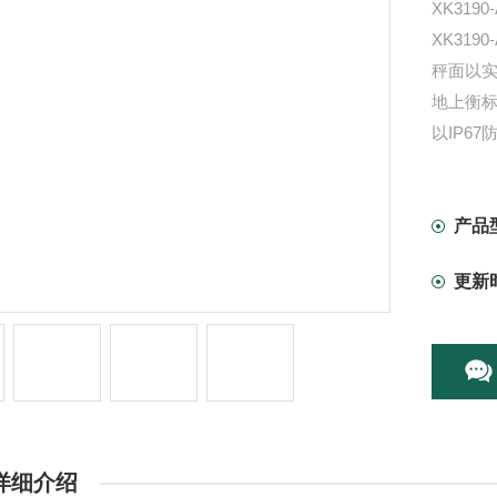
XK3190
XK319
秤面以实
地上衡标
以IP67
可轻易
能。
广泛应
产品
更新
详细介绍