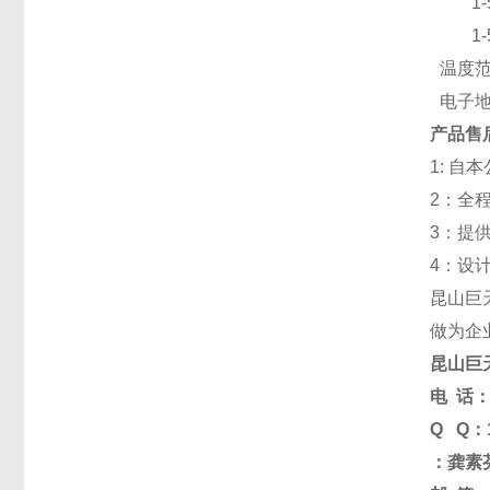
1-
1-
温度范
电子地
产品售
1: 
2：全
3：提
4：设
昆山巨
做为企
昆山
巨
电
话
Q
Q：
：龚素