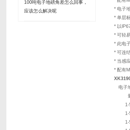
* 配有
100吨电子地磅角差怎么回事，
* 电
应该怎么解决呢
* 单
* 以I
* 可
* 此
* 可连
* 当
* 配有
XK319
电子
1-
1-
1-