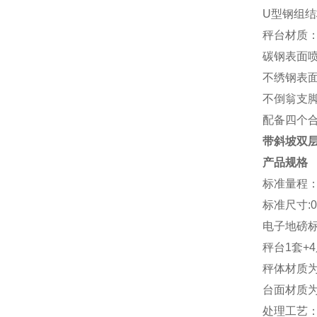
U型钢组结
秤台材质
碳钢表面
不绣钢表
不倒翁支
配备四个
带斜坡双
产品规格
标准量程：0.5
标准尺寸:0.8×
电子地磅
秤台1套+
秤体材质
台面材质
处理工艺：