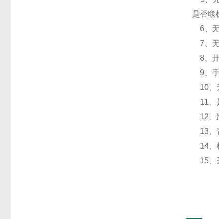
是否联
6、无
7、无法
8、开
9、手
10、
11、
12、
13、
14、
15、