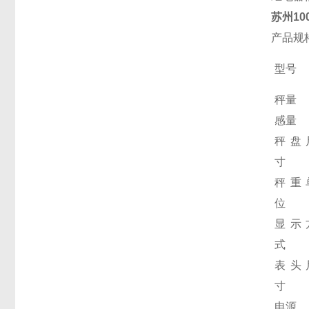
苏州1
产品规
型号
秤量
感量
秤盘
寸
秤重
位
显示
式
表头
寸
电源