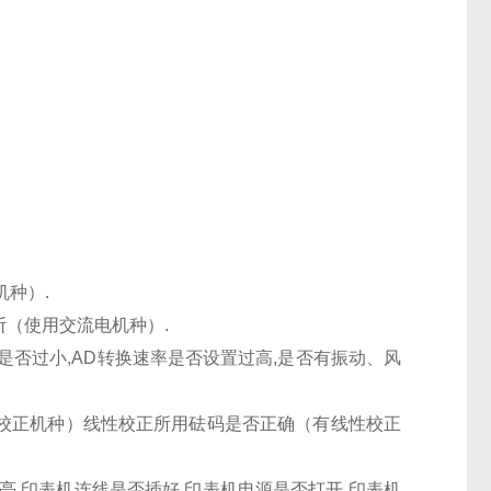
种）.
（使用交流电机种）.
是否过小,AD转换速率是否设置过高,是否有振动、风
校正机种）线性校正所用砝码是否正确（有线性校正
亮,印表机连线是否插好,印表机电源是否打开,印表机