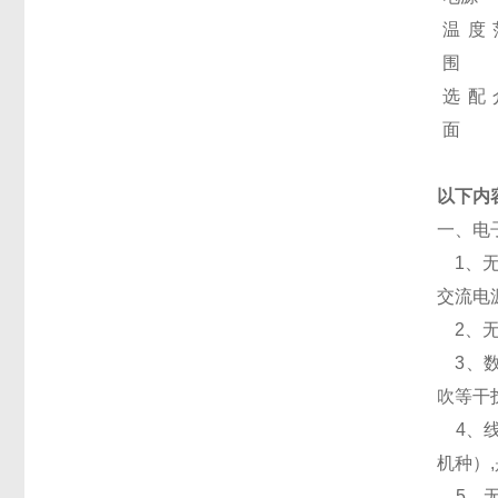
温度
围
选配
面
以下内
一、
1、无
交流电
2、无
3、数
吹等干
4、线
机种）
5、无