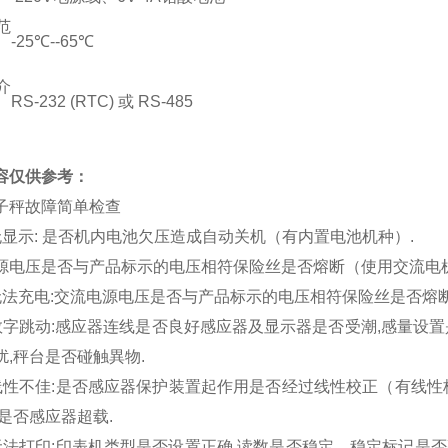
范
-25℃--65℃
介
RS-232 (RTC) 或 RS-485
容仅供参考：
电子秤故障简单检查
显示: 是否机内电池欠压造成自动关机（有内置电池机种）.
源电压是否与产品标示的电压相符保险丝是否熔断（使用交流电机
法充电:交流电源电压是否与产品标示的电压相符保险丝是否熔断
字跳动:感应器连线是否良好感应器及显示器是否受潮,感量设置
扰,秤台是否碰触異物.
性不佳:是否感应器保护装置起作用是否经过线性校正（有线性
,是否感应器超载.
法打印:印表机类型是否设置正确,读数是否稳定、稳定标记是否