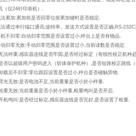
机（仅24针印表机）.
法累加:累加前是否回零位按累加键时是否稳定.
通过串行端口通讯:波特率、发送方式设置是否正确,RS-232C连
机不归零:自动归零范围是否设置过小,秤台上是否有物品.
动归零无效:手动归零范围是否设置过小,当前读数是否稳定.
无法秤重:感应器连线是否牢固,是否经过标定（有线性校正机种必
是否以超级用户密码进入（软体保护机种）,是否短路校正跳线（
卸载后不归零:零位跟踪设置是否过小,秤台是否碰触异物.
背光无效:是否电池不足,当前重量是否小於小秤量.
检重无效:当前重量是否小於小秤量,检重鸣叫是否开启.
开机鸣叫:是否经过标定,感应器连线是否完好,是否设置了检重.