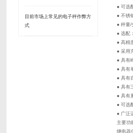
● 可选
● 不锈
目前市场上常见的电子秤作弊方
● 秤量
式
● 选
● 高精
● 采
● 具
● 具
● 具
● 具有
● 具
● 可选
● 广
主要功
继电器