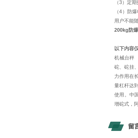
（3）定
（4）防
用户不能
200kg
以下内容
机械台秤
砣、砣挂
力作用在
量杠杆达
使用。中
增砣式，阿拉
留