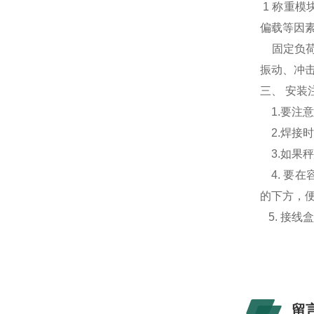
1 称重模
偏载等因
固定负荷(
振动、冲
三、 安装
1.要注
2.焊接
3.如果
4. 要
的下方，
5. 接线
留