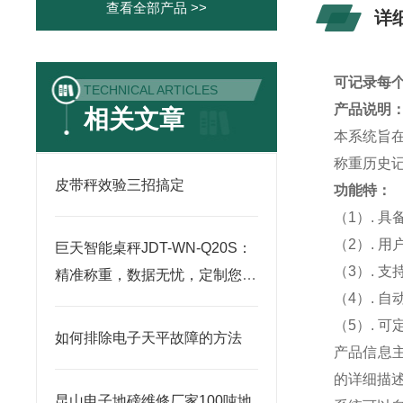
查看全部产品 >>
详
可记录每
TECHNICAL ARTICLES
产品说明
相关文章
本系统旨
称重历史
皮带秤效验三招搞定
功能特：
（1）. 
（2）. 
巨天智能桌秤JDT-WN-Q20S：
（3）. 
精准称重，数据无忧，定制您的
（4）. 
专属计量方案
（5）. 
如何排除电子天平故障的方法
产品信息
的详细描
昆山电子地磅维修厂家100吨地