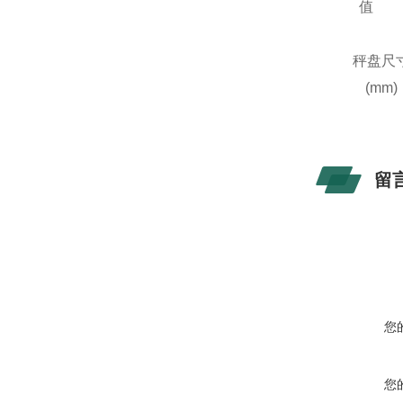
值
秤盘尺
(mm)
留
您
您