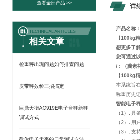
查看全部产品 >>
详
产品名称
TECHNICAL ARTICLES
【
100k
相关文章
想更多了
您可通过
检重秤出现问题如何排查问题
/
：
（龚素
【
100k
本系统旨
皮带秤效验三招搞定
称重历史
智能电子
巨鼎天衡AO919E电子台秤新秤
（1）. 
调试方式
（2）. 
（3）. 
教你电子天平的日常测试方法