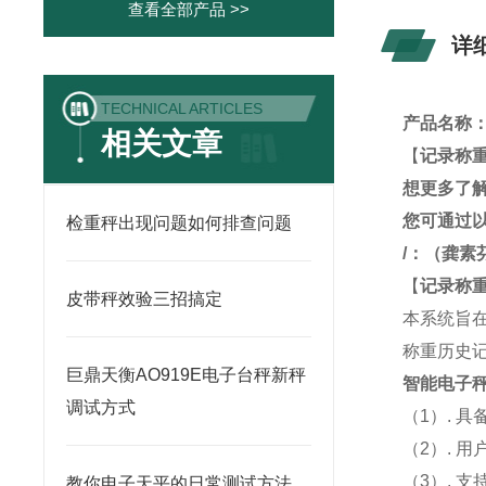
查看全部产品 >>
详
TECHNICAL ARTICLES
产品名称
相关文章
【
记录称
想更多了
您可通过
检重秤出现问题如何排查问题
/
：
（龚素
【
记录称
皮带秤效验三招搞定
本系统旨
称重历史
巨鼎天衡AO919E电子台秤新秤
智能电子
调试方式
（1）. 
（2）. 
（3）. 
教你电子天平的日常测试方法