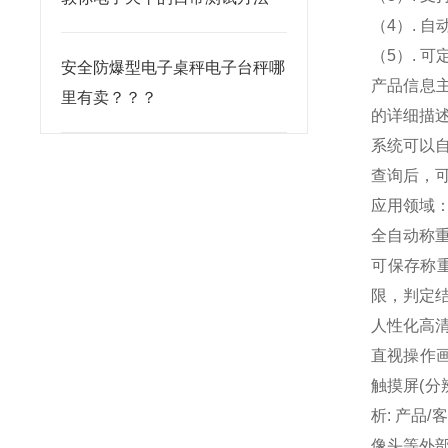
（4）. 
（5）. 
安全防爆型电子桌秤电子台秤哪
产品信息
里有卖？？？
的详细描
系统可以自
查询后，可
应用领域
全自动称
可保存称
限，判定
人性化高
直视操作
触摸屏(分辨
析: 产品
像头等外部