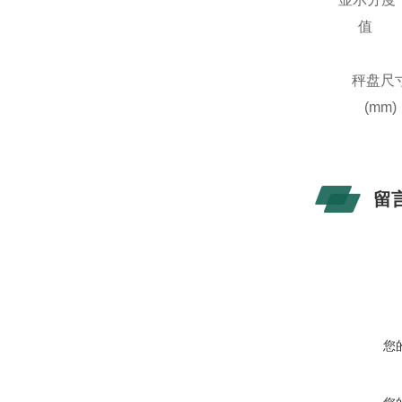
值
秤盘尺
(mm)
留
您