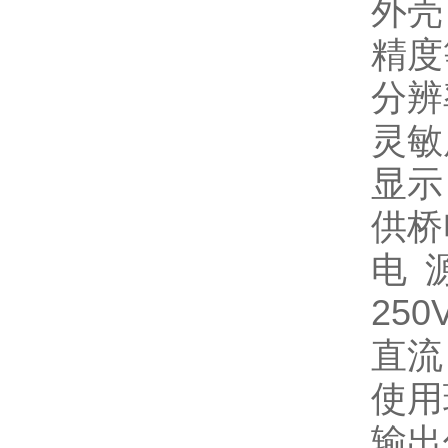
外壳
精度
分辨率
灵敏度
显示
供桥
电
250
直流
使用
输出