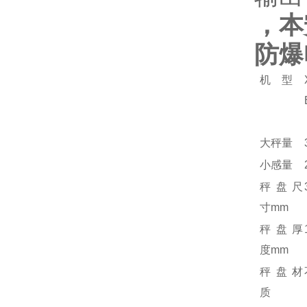
，本
防爆
机 型
大秤量
小感量
秤盘尺
寸mm
秤盘厚
度mm
秤盘材
质