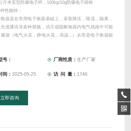
0公斤本安型防爆电子秤，100kg/10g防爆电子磅称
子秤性能特：
子衡器是在常用电子衡器基础上，采取降压，限流，隔离，
及光缆通讯等多种措施，消灭或阻断衡器内电气线路中可能
爆源（电气火花，静电火花，高温...）从而是电子衡器能
靠地在相应的危险区域中工作。
型号：
厂商性质：
生产厂家
时间：
2025-05-25
访 问 量：
1746
立即咨询