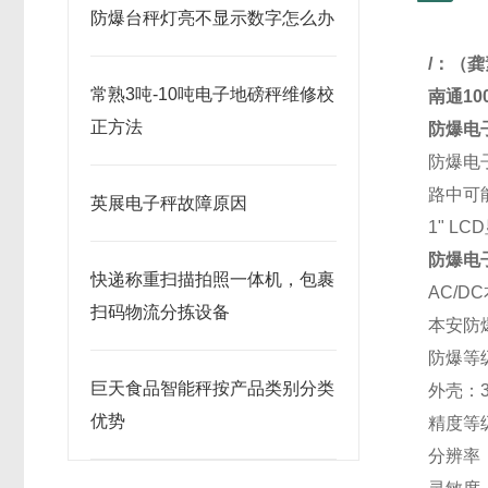
防爆台秤灯亮不显示数字怎么办
/
：
（
常熟3吨-10吨电子地磅秤维修校
南通10
正方法
防爆电
防爆电
路中可
英展电子秤故障原因
1" LC
防爆电
快递称重扫描拍照一体机，包裹
AC/
扫码物流分拣设备
本安防
防爆等级
巨天食品智能秤按产品类别分类
外壳：
优势
精度等级
分辨率：显