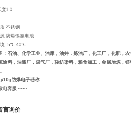
厚度
1.0
材质
不锈钢
电源
防爆镍氢电池
环境
-5℃-40℃
围：石油、化学工业、油库，油井，炼油厂，化工厂，化肥，农
筑涂料，油漆厂，煤气厂，轻纺染料，粮食加工，金属冶炼，镁
…
kg/10g防爆电子磅称
致电客服
~~~~
留言询价