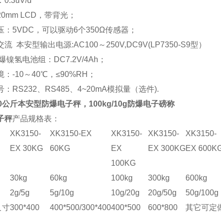
.3uV/d
0mm LCD，带背光；
压：5VDC，可以驱动6个350Ω传感器；
流 本安型输出电源:AC100～250V,DC9V(LP7350-S9型）
爆镍氢电池组：DC7.2V/4Ah；
：-10～40℃，≤90%RH；
：RS232、RS485、4~20mA模拟量（选件).
0公斤本安型防爆电子秤，100kg/10g防爆电子磅称
子秤
产品
规格表：
型
XK3150-
XK3150-EX
XK3150-
XK3150-
XK3150-
EX 30KG
60KG
EX
EX 300KG
EX 600K
1
0
0KG
量
30kg
60kg
1
0
0kg
300kg
600kg
量
2g/5g
5g/10g
10g/20g
20g/50g
50g/100g
尺寸
300*400
400*500
/
300*400
4
0
0*5
0
0
600*800
其它可定