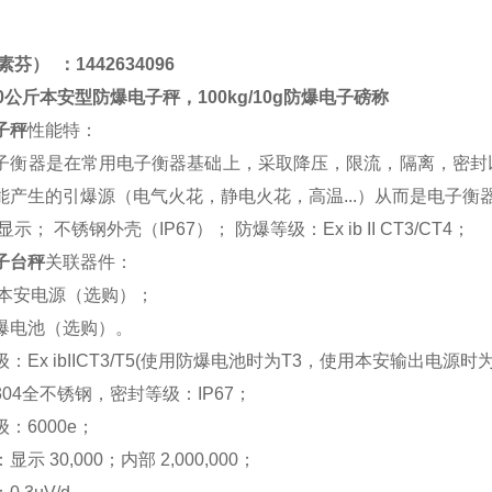
龚素芬）
：1
442634096
0公斤本安型防爆电子秤，100kg/10g防爆电子磅称
子秤
性能特：
子衡器是在常用电子衡器基础上，采取降压，限流，隔离，密封
能产生的引爆源（电气火花，静电火花，高温...）从而是电子
D显示； 不锈钢外壳（IP67）； 防爆等级：Ex ib II CT
3
/CT
4
；
子台秤
关联器件：
DC本安电源（选购）；
爆电池（选购）。
：Ex ibIICT3/T5(使用防爆电池时为T3，使用本安输出电源时为
304
全不锈钢，密封等级：IP67；
：6000e；
示 30,000；内部 2,000,000；