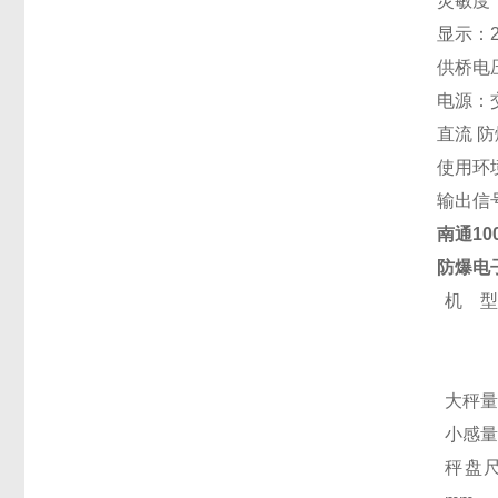
灵敏度：0
显示：2
供桥电
电源：交
直流 防
使用环境
输出信号
南通10
防爆电
机 
大秤
小感
秤盘