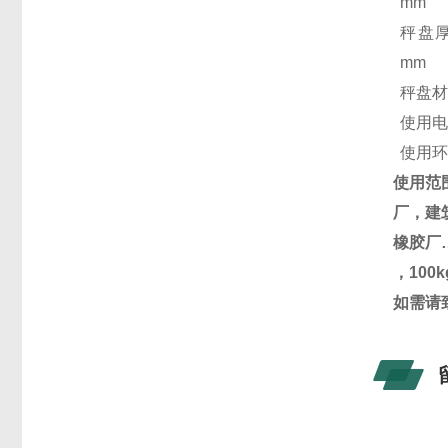
mm
秤盘
mm
秤盘
使用
使用
使用范
厂，建
橡胶厂
，100
如需请