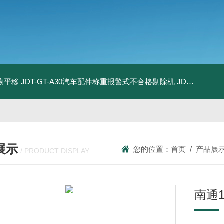
物平移
JDT-GT-A30汽车配件称重报警式不合格剔除机
JDT-GT-A8E儿童玩具包装合规检测秤漏装配件报警滚筒称
展示
您的位置：
首页
/
产品展
/ PRODUCT DISPLAY
南通