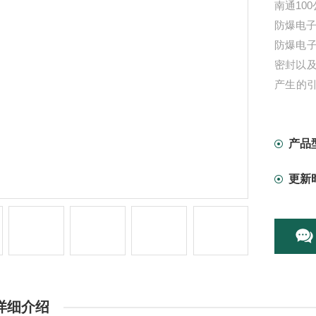
南通10
防爆电
防爆电
密封以
产生的引
安全可
产品
更新
详细介绍