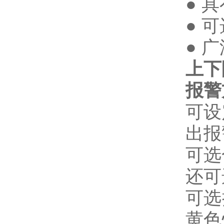
●
具
●
可
●
广
上下
报警
可设
出报
可选
还可
可选
黄色