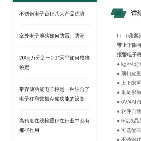
详
不锈钢电子台秤八大产品优势
室外电子地磅如何防雷、防潮
/
：
（龚素
带上下限可
报警电子
200g万分之一0.1*天平如何校准
● kg<>l
检定
● 预扣皮
● 上下限
带存储功能电子秤是一种结合了
● 重量累
电子秤和数据存储功能的设备
● 6V/4
● 软件自
高精度在线检重秤在行业中都有
● 6位液
那些作用
● 可选配R
● 不锈钢