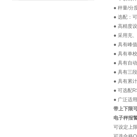
● 秤量/分
●
选配：
●
高精度设计
●
采用充、
●
具有峰值
●
具有单校
●
具有自动
●
具有三段
●
具有累计
●
可选配R
●
广泛适用
带上下限可
电子秤
报
可设定上
可选合格