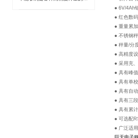
求
● 6V/4
● 红色数
● 重量累
● 不锈钢秤
● 秤量/分
●
高精度设计
●
采用充、
●
具有峰值
●
具有单校
●
具有自动
●
具有三段
●
具有累计
●
可选配R
●
广泛适用
巨天电子