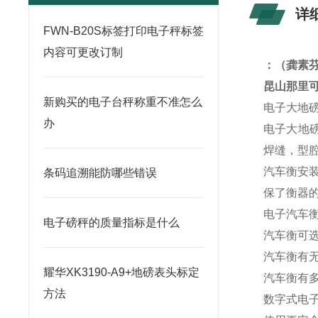
详
FWN-B20S标签打印电子秤标签
内容可更改订制
：
（龚素
昆山那里可
新购买的电子台秤称重不准怎么
电子大地
办
电子大地
焊缝，型
汽车衡安
条码追溯能防哪些错误
保了衡器
电子汽车
电子磅秤的质量指标是什么
汽车衡可
汽车衡有
耀华XK3190-A9+地磅表头标定
汽车衡有
方法
数字式电