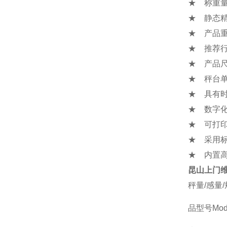
★ 称重量程
★ 静态精度
★ 产品重量
★ 推荐行
★ 产品尺寸
★ 秤台
★ 具有
★ 数字
★ 可打
★ 采用标
★ 内置
昆山上门维
秤量/感量
品型号Mod