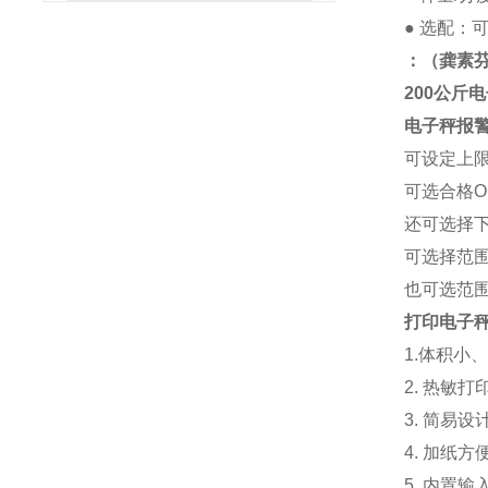
●
选配：
：
（龚素
200公斤
电子秤
报
可设定上
可选合格
还可选择
可选择范
也可选范
打印电子
1.体积小
2. 热敏
3. 简易
4. 加纸方
5. 内置