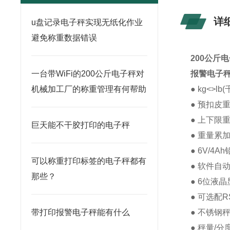
详
u盘记录电子秤实现无纸化作业
避免称重数据错误
200公斤
一台带WiFi的200公斤电子秤对
报警电子
机械加工厂的称重管理有何帮助
● kg<>l
● 预扣皮
● 上下限
巨天能不干胶打印的电子秤
● 重量累
● 6V/4
可以称重打印标签的电子秤都有
● 软件自
那些？
● 6位液
● 可选配R
带打印报警电子秤能有什么
● 不锈钢
● 秤量/分