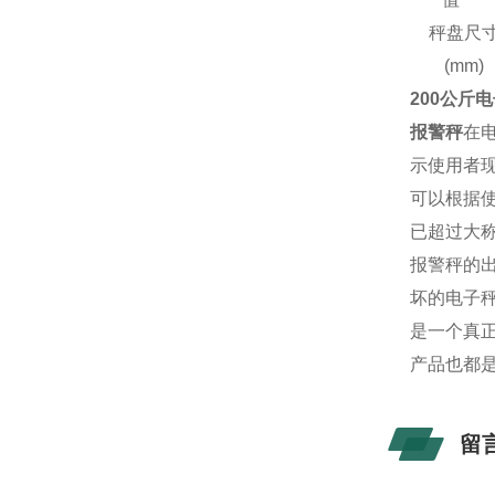
秤盘尺
(mm)
200公斤
报警秤
在
示使用者
可以根据
已超过大
报警秤的
坏的电子
是一个真
产品也都
留