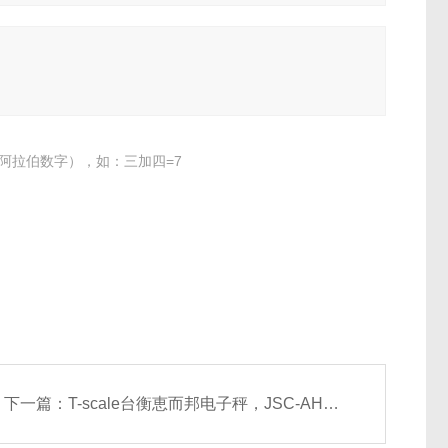
阿拉伯数字），如：三加四=7
下一篇：
T-scale台衡恵而邦电子秤，JSC-AHW-30kg电子计重秤价格