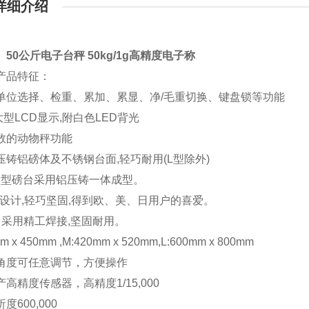
详细介绍
50公斤电子台秤 50kg/1g高精度电子称
产品特征：
单位选择、检重、累加、累显、净/毛重切换、键盘锁等功能
大型LCD显示,附白色LED背光
数的动物秤功能
压铸铝磅体及不锈钢台面,轻巧耐用(L型除外)
M型磅台采用铝压铸一体成型。
构设计,轻巧坚固,得到欧、美、日用户的喜爱。
台采用精工焊接,坚固耐用。
m x 450mm ,M:420mm x 520mm,L:600mm x 800mm
角度可任意调节，方便操作
高精度传感器，高精度1/15,000
度600,000