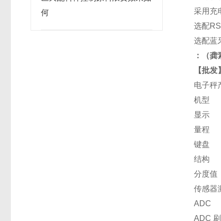
采用充
何
选配R
选配蓝
：
（龚
【批发】
电子秤
机型
显示
量程
键盘
结构
分度值
传感器
ADC
ADC 