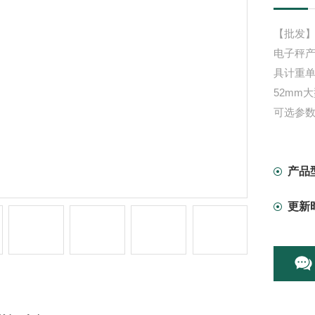
【批发】
电子秤
具计重单
52mm
可选参
超薄型压
S型及M
产品
更新