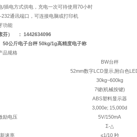
电/插电方式供电，充电一次可待使用70小时
S-232通讯端口，可连接电脑或打印机
牙功能
素芬）
： 1
442634096
50公斤电子台秤 50kg/1g高精度电子称
产品规格
BW台秤
52mm数字LCD显示,附白色L
30kg~600kg
7键(机械按键)
ABS塑料显示器
3,000e; 15,000d
激励电压
5V/150mA
Σ-△
刷新速率
≤1/10 秒