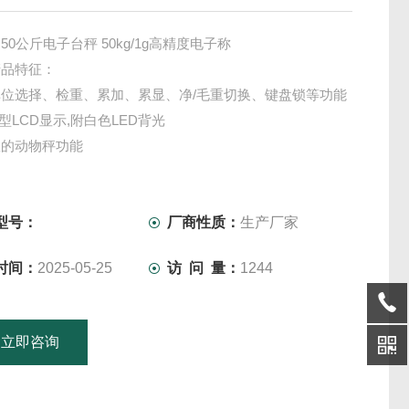
50公斤电子台秤 50kg/1g高精度电子称
产品特征：
位选择、检重、累加、累显、净/毛重切换、键盘锁等功能
大型LCD显示,附白色LED背光
数的动物秤功能
铸铝磅体及不锈钢台面,轻巧耐用（L型除外）
型磅台采用铝压铸一体成型。
型号：
厂商性质：
生产厂家
时间：
2025-05-25
访 问 量：
1244
立即咨询