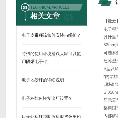
TECHNICAL ARTICLES
相关文章
【批发】
电子秤
电子皮带秤该如何安装与维护？
具计重
52mm
可选参
特殊的使用环境建议大家可以使
超薄型
用防爆电子秤
S型及
*的结
电子地磅秤的详细说明
L型磅
S:350m
电子秤如何恢复出厂设置？
显示器
采用国产
内部解析
巨天配料秤控制原料浪费效果如