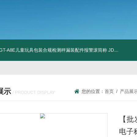
T-GT-A8E儿童玩具包装合规检测秤漏装配件报警滚筒称
JDT-WN-Q20S食品制造扫码识别防错配料智能称重终端
展示
您的位置：
首页
/
产品展
/ PRODUCT DISPLAY
【批发
电子