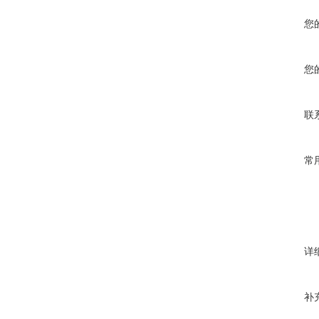
您
您
联
常
详
补