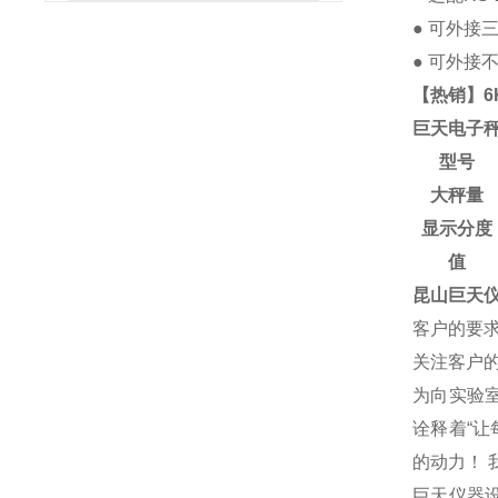
● 可外接
● 可外接
【热销】6
巨天电子
型号
大秤量
显示分度
值
昆山巨天
客户的要
关注客户
为向实验
诠释着“
的动力！
巨天仪器设