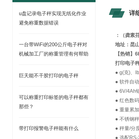
详
u盘记录电子秤实现无纸化作业
避免称重数据错误
：
（龚素
一台带WiFi的200公斤电子秤对
地址：昆山
机械加工厂的称重管理有何帮助
【热销】6
打印电子
● g(克)、
巨天能不干胶打印的电子秤
● 软件自
● 6V/4
可以称重打印标签的电子秤都有
● 红色数
那些？
● 重量累
● 不锈钢秤
带打印报警电子秤能有什么
● 秤量/分
●
选
配RS