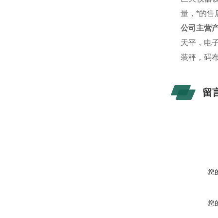
量，*的
公司主营
天平，电
装秤，码
留
您
您