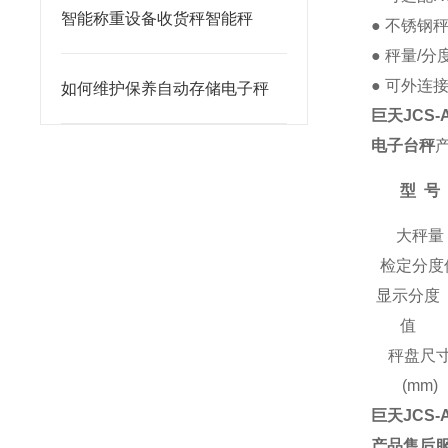
智能称重设备收货秤智能秤
● 不锈钢
● 秤量/分
●
可外连
如何维护保养自动存储电子秤
巨天
JCS-
电子台秤
型
号
大秤量
检定分度
显示分度
值
秤盘尺
(mm)
巨天
JCS-
产品售后