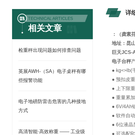
详
TECHNICAL ARTICLES
相关文章
：
（龚素
地址：昆山
检重秤出现问题如何排查问题
巨天
JCS-
电子台秤
● kg<>l
英展AWH-（SA）电子桌秤有哪
● 预扣皮
些报警功能
● 上下限
● 重量累
电子地磅防雷击危害的几种接地
● 6V/4
方式
● 软件自
● 6位液
高清智能·高效称重 —— 工业级
● 可选配R