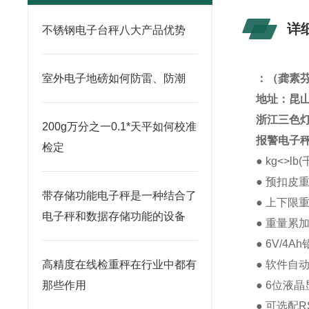
详
不锈钢电子台秤八大产品优势
室外电子地磅如何防雷、防潮
：
（龚素
地址：昆山
浙江三色灯
200g万分之一0.1*天平如何校准
报警电子
检定
● kg<>l
● 预扣皮
带存储功能电子秤是一种结合了
● 上下限
电子秤和数据存储功能的设备
● 重量累
● 6V/4
高精度在线检重秤在行业中都有
● 软件自
那些作用
● 6位液
● 可选配R