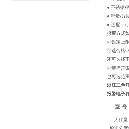
● 不锈钢
● 秤量/分
●
选配：
报警方式
可设定上
可选合格
还可选择
可选择范
也可选范
浙江三色灯
报警电子
型
号
大秤量
检定分度