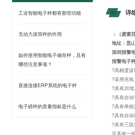
详
工业智能电子秤都有那些功能
无动力滚筒秤的作用
：
（龚素
地址：昆山
深圳报警
如何使用智能电子储存秤，且有
报警
电子
哪些注意事项？
?高精度设计
?采用充
直接连接ERP系统的电子秤
?具有20
?具有自
电子磅秤的质量指标是什么
?具有单
?具有自
?具有三
且具有一