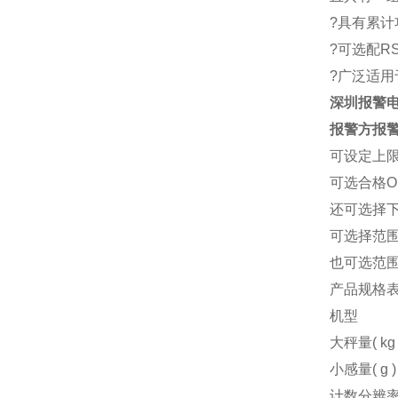
?具有累
?可选配R
?广泛适
深圳报警
报警方报
可设定上
可选合格
还可选择
可选择范
也可选范
产品
规格
机型
大秤量
( kg
小感量
( g )
计数分辨