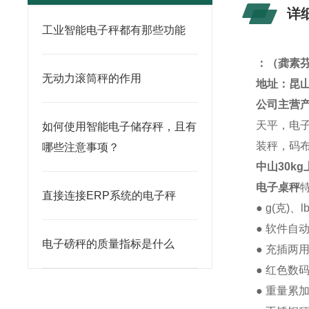
详
工业智能电子秤都有那些功能
：
（龚素
无动力滚筒秤的作用
地址：昆山
公司主营
天平，电
如何使用智能电子储存秤，且有
装秤，码
哪些注意事项？
中山30k
电子桌秤
直接连接ERP系统的电子秤
● g(克)、
● 软件自
电子磅秤的质量指标是什么
● 充插两
● 红色数
● 重量累