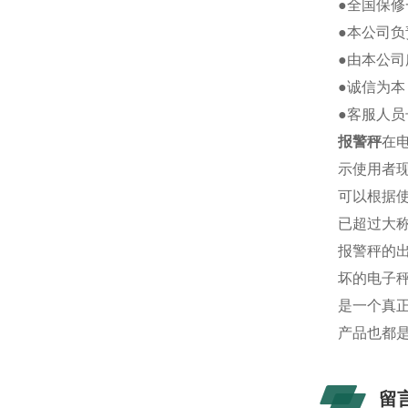
●全国保
●本公司负
●由本公
●诚信为本
●客服人
报警秤
在
示使用者
可以根据
已超过大
报警秤的
坏的电子
是一个真
产品也都
留