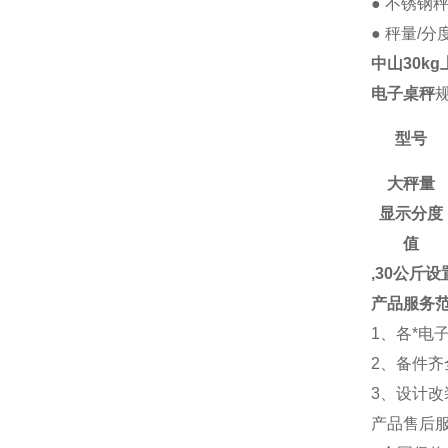
● 不锈钢秤
● 秤量/分
中山30k
电子桌秤
型号
大秤量
显示分度
值
,30公斤
产品
服务
1、各*
2、备件
3、设计
产品售后