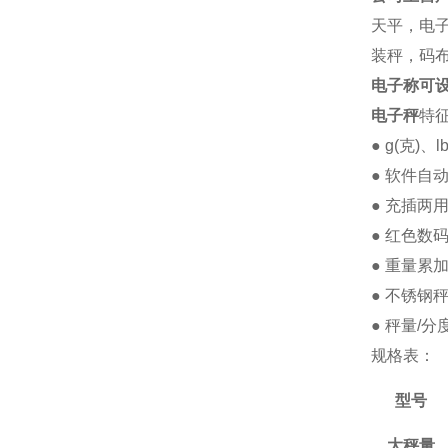
天平，电
装秤，码
电子称可设
电子秤
特
● g(克)、
● 软件自
● 充插两
● 红色数
● 重量累
● 不锈钢秤
● 秤量/分
规格表：
型号
大秤量