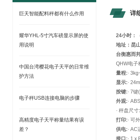
详
巨天智能配料秤都有什么作用
耀华YHL-5寸汽车磅显示屏的使
24小时：
用说明
地址：昆山
台衡惠而邦
QHW
电子
中国台湾樱花电子天平的日常维
量程:
· 3kg
护方法
显示:
· 2
按键:
· 7
电子秤USB连接电脑的步骤
外观:
· A
· 秤盘尺寸:
高精度电子天平称量结果有误
打印:
· 可
差？
供电:
· A
接口:
· 1 x