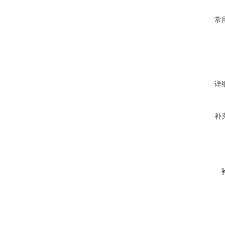
常
详
补