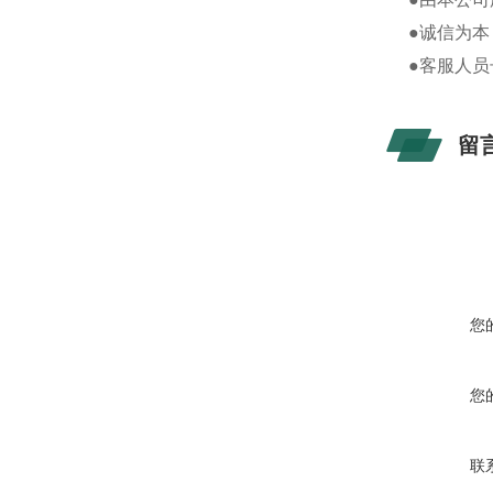
●诚信为本
●客服人
留
您
您
联