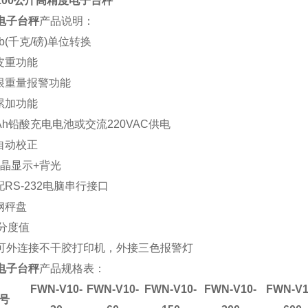
100公斤高精度电子台秤
电子台秤
产品说明：
>lb(千克/磅)单位转换
扣皮重功能
下限重量报警功能
量累加功能
/4Ah铅酸充电电池或交流220VAC供电
件自动校正
液晶显示+背光
配RS-232电脑串行接口
钢秤盘
/分度值
可外连接不干胶打印机
，外接
三色报警灯
电子台秤
产品规格表：
FWN-V
10
-
FWN-V
10
-
FWN-V
10
-
FWN-V
10
-
FWN-V
号