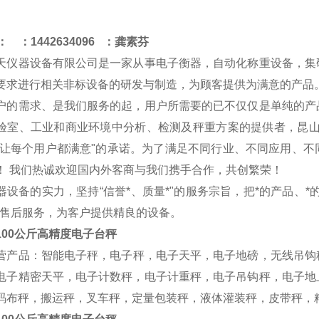
：
：
1442634096 ：龚素芬
天仪器设备有限公司是一家从事电子衡器，自动化称重设备，集
要求进行相关非标设备的研发与制造，为顾客提供为满意的产品
户的需求、是我们服务的起，用户所需要的已不仅仅是单纯的产
验室、工业和商业环境中分析、检测及秤重方案的提供者，昆山
“让每个用户都满意"的承诺。为了满足不同行业、不同应用、
！ 我们热诚欢迎国内外客商与我们携手合作，共创繁荣！
器设备的实力，坚持“信誉*、质量*"的服务宗旨，把*的产品、
的售后服务，为客户提供精良的设备。
100公斤高精度电子台秤
营产品：
智能电子秤，
电子秤，电子天平，电子地磅，无线吊钩
电子精密天平，电子计数秤，电子计重秤，电子吊钩秤，电子地
码布秤，搬运秤，叉车秤，定量包装秤，液体灌装秤，皮带秤，