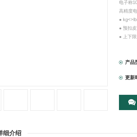
电子称1
高精度
● kg<
● 预扣
● 上下
● 重量
● 6V/
● 软件
产品
更新
详细介绍