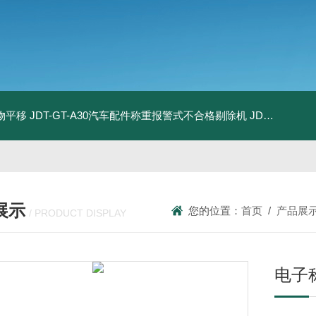
物平移
JDT-GT-A30汽车配件称重报警式不合格剔除机
JDT-GT-A8E儿童玩具包装合规检测秤漏装配件报警滚筒称
展示
您的位置：
首页
/
产品展
/ PRODUCT DISPLAY
电子