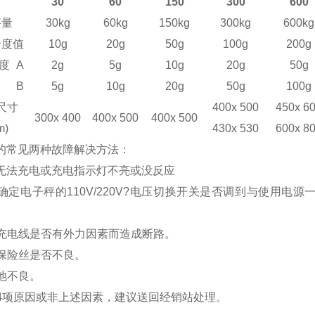
30
60
150
300
600
秤量
30kg
60kg
150kg
300kg
600kg
分度值
10g
20g
50g
100g
200g
度
A
2g
5g
10g
20g
50g
B
5g
10g
20g
50g
100g
尺寸
400x 500
450x 6
3
0
0x 4
0
0
400x 500
400x 500
m)
430x 530
600x 8
秤的常见两种故障解决方法：
无法充电或充电指示灯不亮或没反应
请先确定电子秤的110V/220V?电压切换开关是否调到与使用
。
检查充电线是否有外力因素而造成断路。
检查保险丝是否不良。
蓄电池不良。
为第4项原因或非上述因素，建议送回经销站处理。