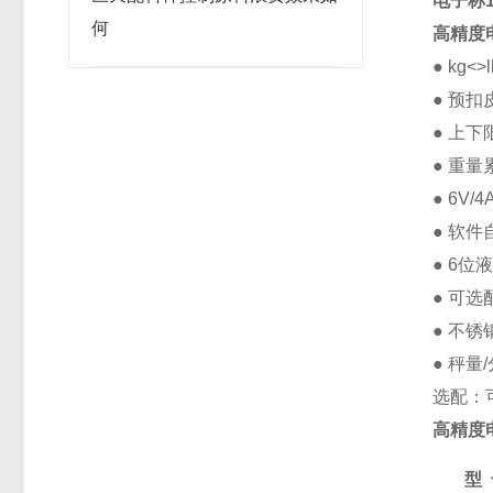
电子称
何
高精度
● kg<
● 预
● 上
● 重
● 6V
● 软
● 6位
● 可选
● 不锈
● 秤量
选配：
高精度
型