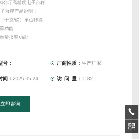
00公斤高精度电子台秤
电子台秤产品说明：
>lb（千克/磅）单位转换
皮重功能
限重量报警功能
累加功能
4Ah铅酸充电电池或交流220VAC供电
自动校正
型号：
厂商性质：
生产厂家
时间：
2025-05-24
访 问 量：
1182
立即咨询