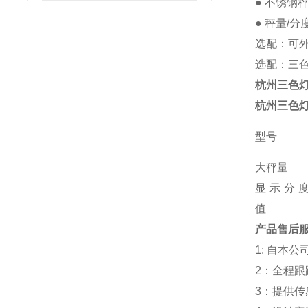
● 不锈钢秤
● 秤量/分
选配：
可
选配：三
杭州三色
杭州三色
型号
大秤量
显示分
值
产品售后
1: 自本
2：全程
3：提供