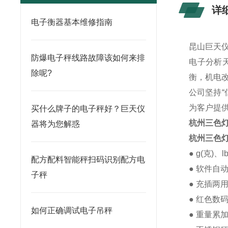
详
电子衡器基本维修指南
昆山巨天
防爆电子秤线路故障该如何来排
电子分析
除呢?
衡，机电
公司坚持“
为客户提
买什么牌子的电子秤好？巨天仪
杭州三色
器将为您解惑
杭州三色
● g(克)、
配方配料智能秤扫码识别配方电
● 软件自
子秤
● 充插两
● 红色数
如何正确调试电子吊秤
● 重量累