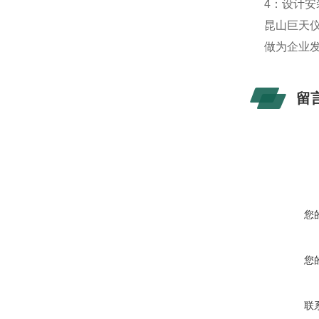
4：设计
昆山巨天仪
做为企业
留
您
您
联