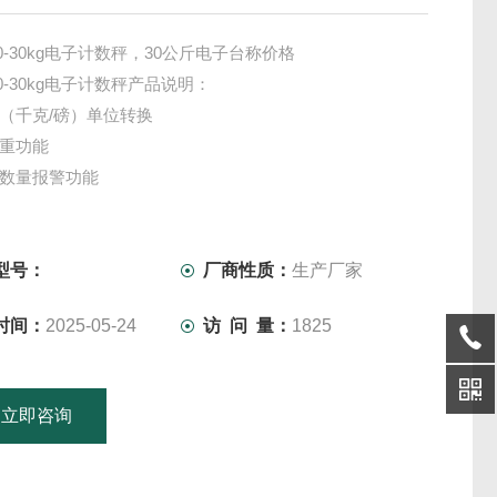
10-30kg电子计数秤，30公斤电子台称价格
10-30kg电子计数秤产品说明：
>lb（千克/磅）单位转换
皮重功能
限数量报警功能
累加功能
4Ah铅酸充电电池或交流220VAC供电
自动校正
型号：
厂商性质：
生产厂家
液晶显示+背光
时间：
2025-05-24
访 问 量：
1825
RS-232电脑串行接口
立即咨询