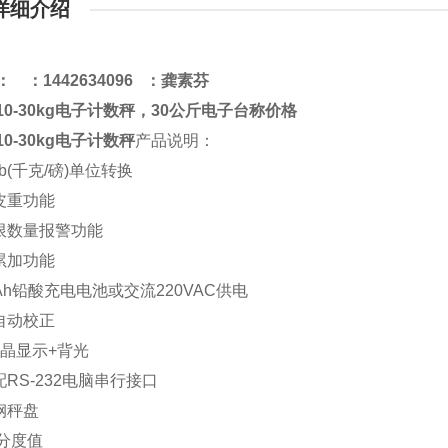
详细介绍
：
：
1442634096 ：龚素芬
10
-30
kg
电子计数秤，
30公斤电子台称价格
10
-30
kg
电子计数秤
产品说明：
>lb(千克/磅)单位转换
扣皮重功能
限
数
量报警功能
量累加功能
/4Ah铅酸充电电池或交流220VAC供电
件自动校正
液晶显示+背光
配RS-232电脑串行接口
钢秤盘
/分度值