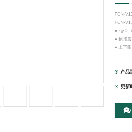
FCN-V
FCN-V
● kg<
● 预扣
● 上下
● 重量
● 6V/
● 软件
产品
● 6位
更新
● 可选配