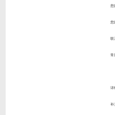
您
您
联
常
详
补