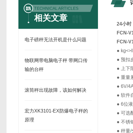
TECHNICAL ARTICLES
相关文章
24小时
F
C
N-V
电子磅秤无法开机是什么问题
F
C
N-V
● kg<
● 预
物联网带电脑电子秤 带网口传
● 上下
输的台秤
● 重
● 6V
滚筒秤出现故障，该如何解决
● 软
● 6位
宏力XK3101-EX防爆电子秤的
● 可选
原理
● 不锈
● 秤量