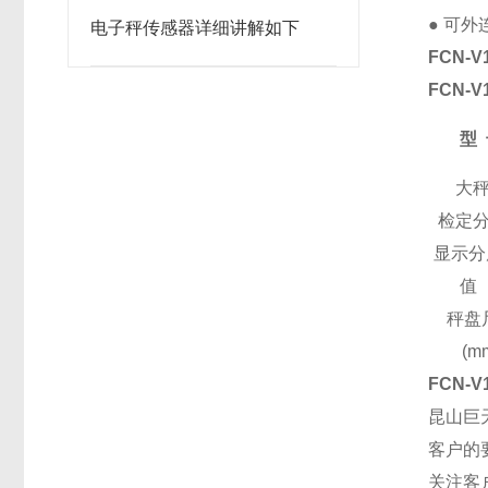
●
可外
电子秤传感器详细讲解如下
F
C
N-V
F
C
N-V
型
大
检定
显示分
值
秤盘
(m
F
C
N-V
昆山巨
客户的
关注客