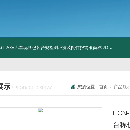
T-GT-A8E儿童玩具包装合规检测秤漏装配件报警滚筒称
JDT-WN-Q20S食品制造扫码识别防错配料智能称重终端
展示
您的位置：
首页
/
产品展
/ PRODUCT DISPLAY
FCN
台称