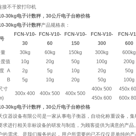
连接不干胶打印机
10
-30
kg
电子计数秤，
30公斤电子台称价格
10
-30
kg
电子计数秤
产品规格表：
F
C
N-V
10
-
F
C
N-V
10
-
F
C
N-V
10
-
F
C
N-V
10
-
F
C
N-V
1
号
30
60
150
300
600
秤量
30kg
60kg
150kg
300kg
600kg
分度值
10g
20g
50g
100g
200g
度
A
2g
5g
10g
20g
50g
B
5g
10g
20g
50g
100g
尺寸
400x 500
450x 6
3
0
0x 4
0
0
400x 500
400x 500
m)
4
5
0x
60
0
600x 8
10
-30
kg
电子计数秤，
30公斤电子台称价格
天仪器设备有限公司是一家从事电子衡器，自动化称重设备，集
要求进行相关非标设备的研发与制造，为顾客提供为满意的产品
户的需求、是我们服务的起，用户所需要的已不仅仅是单纯的产