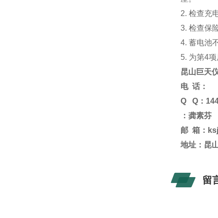
2. 检
3. 检
4. 蓄
5. 为第
昆山
巨天
电
话
：
Q
Q：
14
：龚素芬
邮 箱：
ks
地址：昆山
留