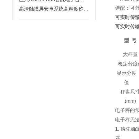
选配：
可
高清触摸屏安卓系统高精度称重
可实时传
解决方案
可实时传
型
号
大秤量
检定分度
显示分度
值
秤盘尺
(mm)
电子秤的
电子秤无
1. 请先
座。