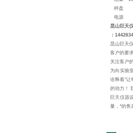
秤盘
电源
昆山
巨天
：
144263
昆山巨天
客户的要
关注客户
为向实验
诠释着“
的动力！
巨天仪器设
量，*的