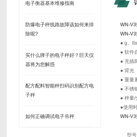
电子衡器基本维修指南
防爆电子秤线路故障该如何来排
WN-V
除呢?
WN-V
● g、
● 软
买什么牌子的电子秤好？巨天仪
● 充插
器将为您解惑
● 背光
● 重量
配方配料智能秤扫码识别配方电
● 不锈
子秤
● 秤量
●使用
如何正确调试电子吊秤
WN-V
型号