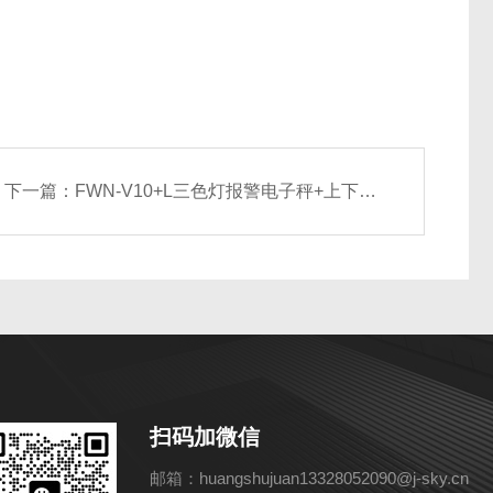
下一篇：
FWN-V10+L三色灯报警电子秤+上下限控制重量报警称
扫码加微信
邮箱：huangshujuan13328052090@j-sky.cn