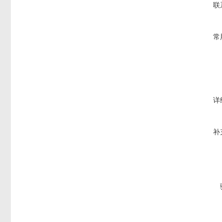
联
常
详
补