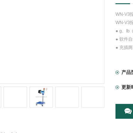
WN-V
WN-V
● g、
● 软件
● 充插
● 背光
● 重量
● 不锈钢
产品
更新