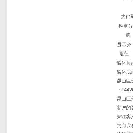
大秤
检定分
值
显示分
度值
窗体顶
窗体底
昆山
巨
：
144
昆山巨
客户的
关注客
为向实