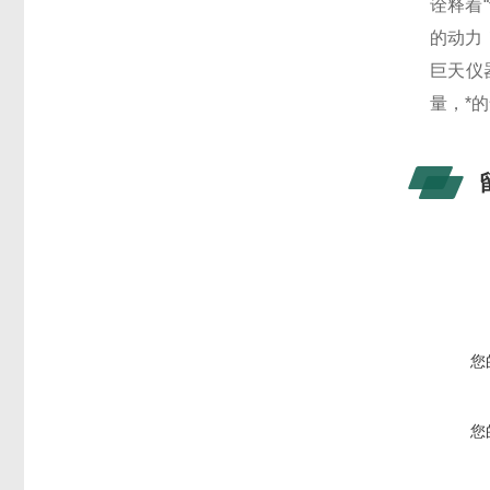
诠释着
的动力
巨天仪
量，*
您
您