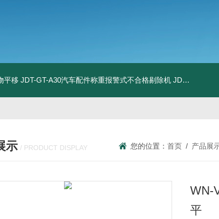
物平移
JDT-GT-A30汽车配件称重报警式不合格剔除机
JDT-GT-A8E儿童玩具包装合规检测秤漏装配件报警滚筒称
展示
您的位置：
首页
/
产品展
/ PRODUCT DISPLAY
WN
平