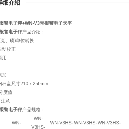
详细介绍
3报警电子秤+WN-V3带报警电子天平
3报警电子秤
产品介绍：
lb(克、磅)单位转换
件自动校正
两用
累加
钢秤盘尺寸210 x 250mm
/分度值
时注意
3报警电子秤
产品规格：
WN-
WN-
WN-V3
HS
-
WN-V3
HS
-
WN-V3
HS
-
V3
HS
-