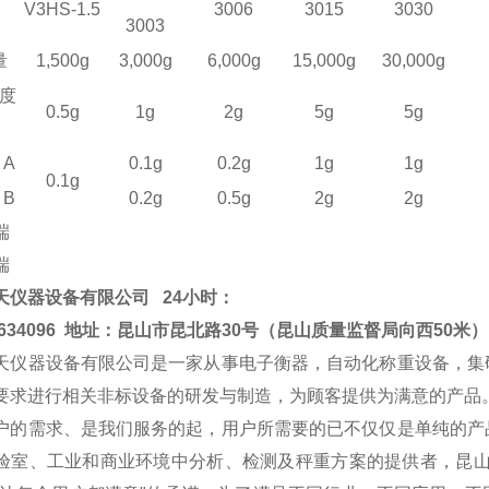
V3
HS
-1
.
5
30
06
3015
3030
30
03
量
1,500g
3,000g
6,000g
15
,000g
30
,000g
度
0.5g
1g
2g
5g
5g
A
0.1g
0.2g
1g
1g
0.1g
B
0.2g
0.5g
2g
2g
端
端
天仪器设备有限公司
24小时：
2634096
地址：昆山市昆北路30号（昆山质量监督局向西50米）
天仪器设备有限公司是一家从事电子衡器，自动化称重设备，集
要求进行相关非标设备的研发与制造，为顾客提供为满意的产品
户的需求、是我们服务的起，用户所需要的已不仅仅是单纯的产
验室、工业和商业环境中分析、检测及秤重方案的提供者，昆山