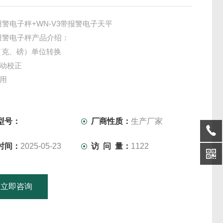
3报警电子秤+WN-V3带报警电子天平
3报警电子秤产品介绍：
lb（克、磅）单位转换
自动校正
两用
累加
秤盘尺寸210 x 250mm
型号：
厂商性质：
生产厂家
时间：
2025-05-23
访 问 量：
1122
立即咨询