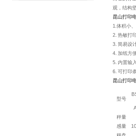
观，结构
昆山打印
1.体积小
2. 热敏
3. 简易
4. 加纸方
5. 内置
6. 可打
昆山打印
B
型号
秤量
感量
1
秤盘