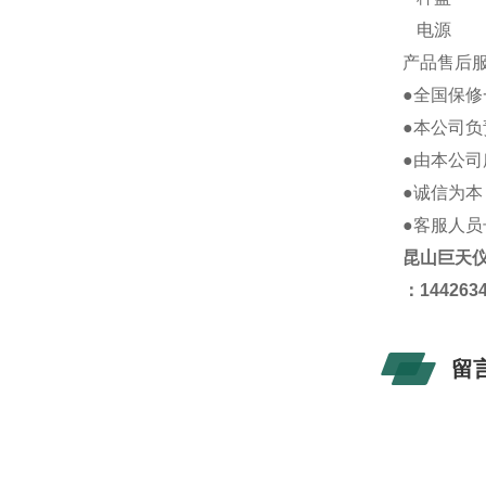
电源
产品售后
●全国保
●本公司负
●由本公
●诚信为本
●客服人
昆山
巨天
：
144263
留