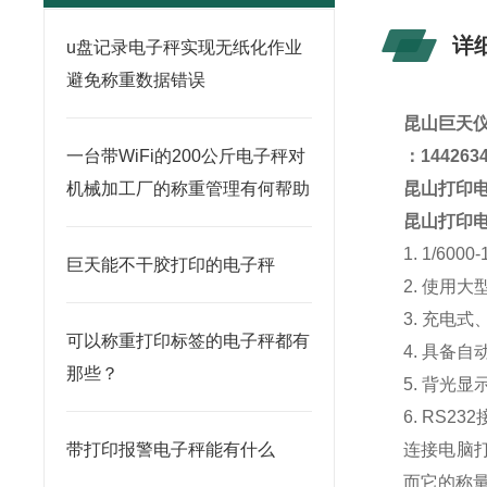
详
u盘记录电子秤实现无纸化作业
避免称重数据错误
昆山
巨天
一台带WiFi的200公斤电子秤对
：
144263
机械加工厂的称重管理有何帮助
昆山打印电
昆山打印
1. 1/60
巨天能不干胶打印的电子秤
2. 使用
3. 充电
可以称重打印标签的电子秤都有
4. 具备
那些？
5. 背光显
6. RS23
带打印报警电子秤能有什么
连接电脑打
而它的称