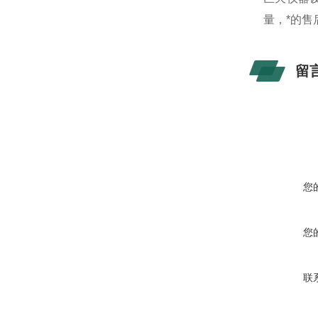
量，*的
留
您
您
联