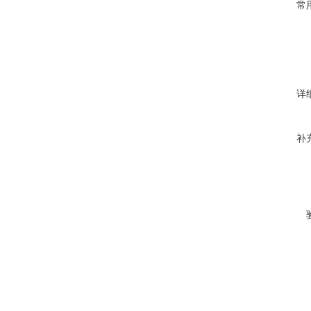
常
详
补