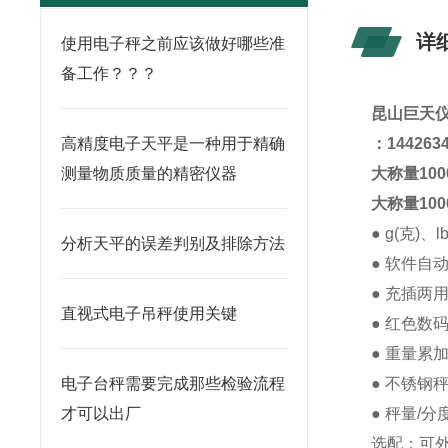
详
使用电子秤之前应该做好哪些准
备工作？？？
昆山
巨天
高精度电子天平是一种用于精确
：
144263
测量物质质量的精密仪器
大称量10
大称量10
● g(克)、
分析天平的误差判别及排除方法
● 软件自
● 充插两
直视式电子吊秤使用关键
● 红色数
● 重量累
电子台秤需要完成那些检验流程
● 不锈钢秤
才可以出厂
● 秤量/分
选配：
可