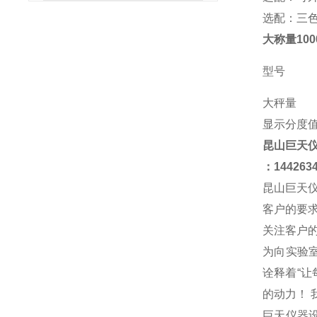
选配：三
大称量10
型号
大秤量
显示分度
昆山
巨天
：
144263
昆山巨天
客户的要
关注客户
为向实验
诠释着“
的动力！
巨天仪器设