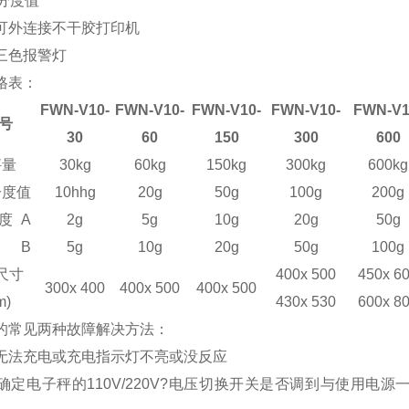
/分度值
可外连接不干胶打印机
三色报警灯
格表：
FWN-V
10
-
FWN-V
10
-
FWN-V
10
-
FWN-V
10
-
FWN-V
号
30
60
150
300
600
秤量
30kg
60kg
150kg
300kg
600kg
分度值
10
hh
g
20g
50g
100g
200g
度
A
2g
5g
10g
20g
50g
B
5g
10g
20g
50g
100g
尺寸
400x 500
450x 6
3
0
0x 4
0
0
400x 500
400x 500
m)
430x 530
600x 8
秤的常见两种故障解决方法：
无法充电或充电指示灯不亮或没反应
请先确定电子秤的110V/220V?电压切换开关是否调到与使用