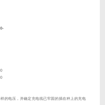
10
-
00
00
电源一样的电压，并确定充电线已牢固的插在秤上的充电