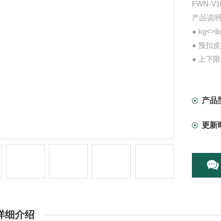
FWN-
产品说
● kg<
● 预扣
● 上下
● 重量
● 6V/
产品
更新
详细介绍