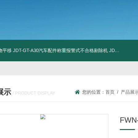
物平移
JDT-GT-A30汽车配件称重报警式不合格剔除机
JDT-GT-A8E儿童玩具包装合规检测秤漏装配件报警滚筒称
展示
您的位置：
首页
/
产品展
/ PRODUCT DISPLAY
FWN