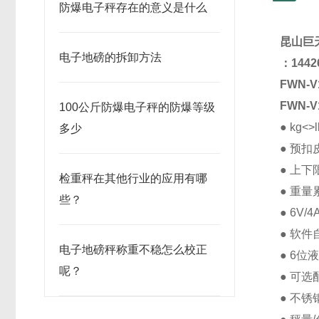
防爆电子秤存在的意义是什么
昆山
巨
电子地磅的拆卸方法
：
144
FWN-
FWN-
100公斤防爆电子秤的防爆等级
● kg<
多少
● 预
● 上
检重秤在其他行业的应用有哪
● 重
些？
● 6V
● 软
电子地磅秤称重不稳怎么校正
● 6位
呢？
● 可选
● 不锈