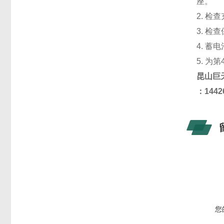
座
2. 
3. 
4. 
5. 
昆山
巨
：
144
您