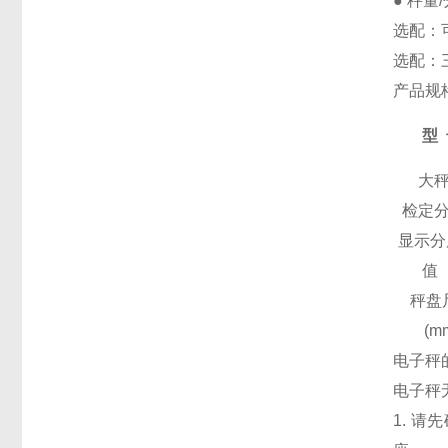
● 秤量
选配：
选配：
产品规
型
大
检定
显示分
值
秤盘
(m
电子
电子秤
1. 