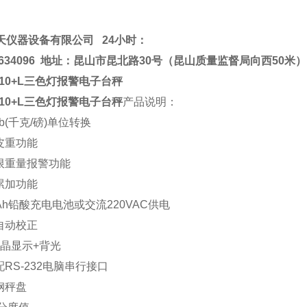
天仪器设备有限公司
24小时：
2634096
地址：昆山市昆北路30号（昆山质量监督局向西50米）
V10+L三色灯报警电子台秤
V10+L三色灯报警电子台秤
产品说明：
>lb(千克/磅)单位转换
扣皮重功能
下限重量报警功能
量累加功能
/4Ah铅酸充电电池或交流220VAC供电
件自动校正
液晶显示+背光
配RS-232电脑串行接口
钢秤盘