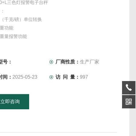
V10+L三色灯报警电子台秤
明：
>lb（千克/磅）单位转换
皮重功能
限重量报警功能
累加功能
4Ah铅酸充电电池或交流220VAC供电
型号：
厂商性质：
生产厂家
时间：
2025-05-23
访 问 量：
997
立即咨询