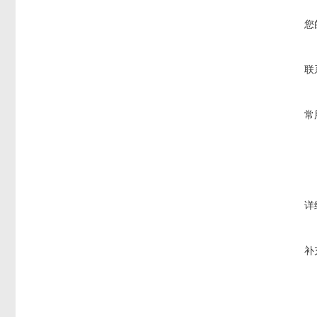
您
联
常
详
补