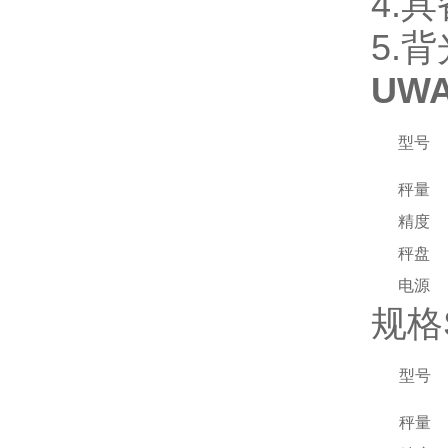
4.
5.
UW
型号
秤量
精度
秤盘
电源
规格S
型号
秤量