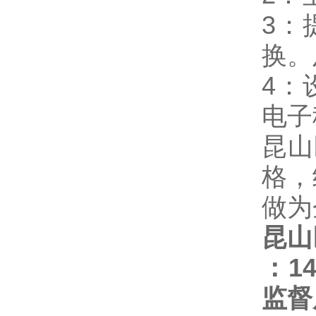
3：
换。
4：
电子
昆山
格，
做为
昆山
：
1
监督