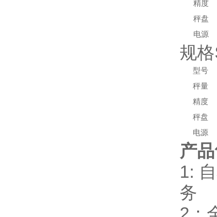
精度
秤盘
电源
规格S
型号
秤量
精度
秤盘
电源
产品
1:
务
2：