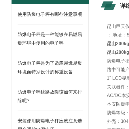
详
使用防爆电子秤有哪些注意事项
昆山
巨天
防爆电子秤是一种能够在易燃易
： 地址：
爆环境中使用的电子秤
昆山
2
00
昆山
2
00
防爆电子
防爆电子秤是为了适应易燃易爆
路中可能产
环境而特别设计的称重设备
1" LCD显
关联器件
防爆电子秤线路故障该如何来排
AC/DC
除呢?
本安防爆
防爆等级：E
安装使用防爆电子秤应该注意选
外壳：
304