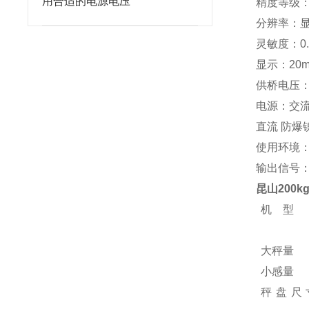
用合适的电源电压
精度等级：
分辨率：显示 
灵敏度：0.
显示：20
供桥电压：
电源：交流 
直流 防爆镍
使用环境：-
输出信号：R
昆山
2
00
机 型
大秤量
小感量
秤盘尺