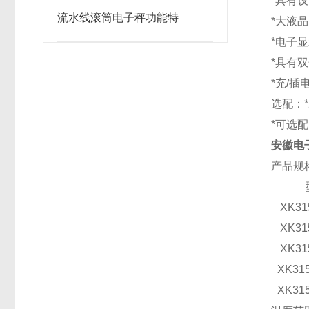
*具有
流水线滚筒电子秤功能特
*大液
*电子
*具有
*充/
选配：
*可选配
安徽电
产品规
XK31
XK31
XK31
XK315
XK315