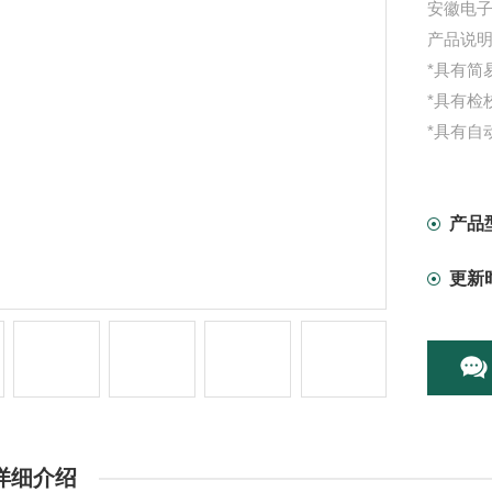
安徽电子
产品说
*具有简
*具有检
*具有自
*具有双
*具有铝
*具有双
产品
*按键采
更新
详细介绍