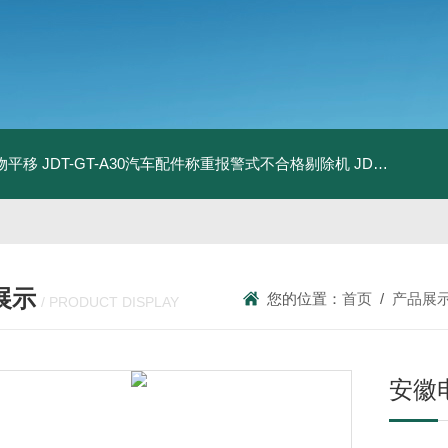
物平移
JDT-GT-A30汽车配件称重报警式不合格剔除机
JDT-GT-A8E儿童玩具包装合规检测秤漏装配件报警滚筒称
展示
您的位置：
首页
/
产品展
/ PRODUCT DISPLAY
安徽