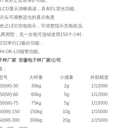
设计良好之运送保护功能。
晶LCD显示清晰易读，具有EL背光功能。
显示头可调整适当的显示角度
双色之LED充电指示，可清楚指示充电状况。
插电两用型，充一次电可连续使用150个小时。
*232串行口输出功能，
HI-OK-LO报警功能。
子秤厂家 安徽电子秤厂家/公司
格：
型号
大秤量
小感量
外部精度
50(W)-30
30kg
2g
1/12000
50(W)-60
60kg
5g
1/12000
50(W)-75
75kg
5g
1/15000
0(W)-150
150kg
10g
1/15000
0(W)-300
300kg
20g
1/15000