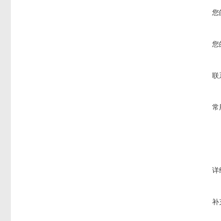
您
您
联
常
详
补