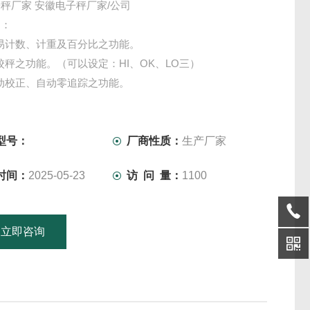
秤厂家 安徽电子秤厂家/公司
明：
易计数、计重及百分比之功能。
校秤之功能。（可以设定：HI、OK、LO三）
动校正、自动零追踪之功能。
重过载保护功能。
压铸及烧焊2种秤台选择
色LED充电指示，可清楚指示充电状况。
型号：
厂商性质：
生产厂家
有触感之设计，采用3M胶贴防水性高。
时间：
2025-05-23
访 问 量：
1100
立即咨询