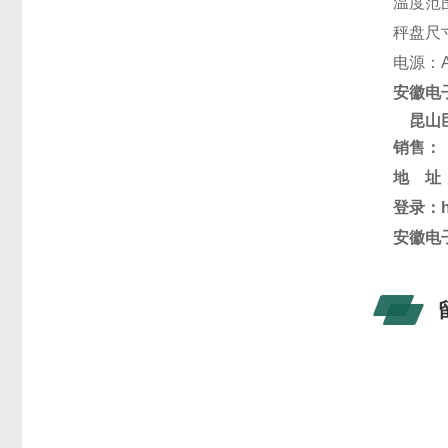
温度范
秤盘尺寸
电源：A
安徽电
昆山
销售：
地 址
登录：
安徽电