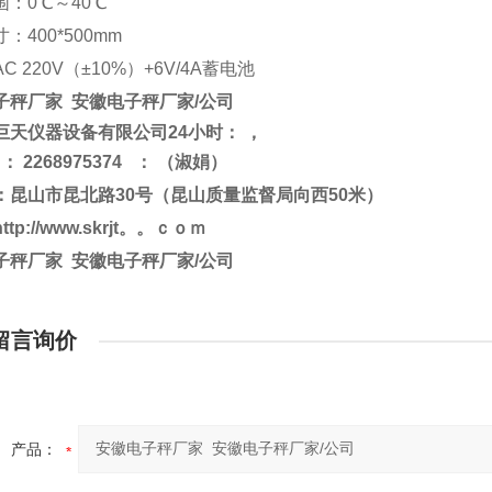
围：0℃～40℃
：400*500mm
C 220V（±10%）+6V/4A蓄电池
子秤厂家 安徽电子秤厂家/公司
巨天仪器设备有限公司24小时： ，
：
2268975374
：
（淑娟）
：昆山市昆北路30号（昆山质量监督局向西50米）
http://www.skrjt。。ｃｏｍ
子秤厂家 安徽电子秤厂家/公司
留言询价
产品：