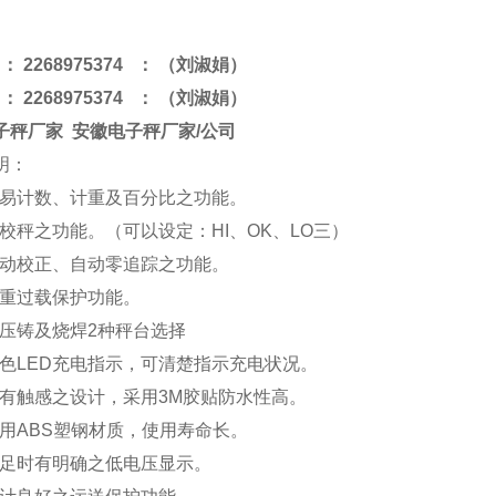
：
2268975374
：
（刘淑娟）
：
2268975374
：
（刘淑娟）
子秤厂家 安徽电子秤厂家/公司
明：
简易计数、计重及百分比之功能。
检校秤之功能。（可以设定：HI、OK、LO三）
自动校正、自动零追踪之功能。
双重过载保护功能。
铝压铸及烧焊2种秤台选择
双色LED充电指示，可清楚指示充电状况。
采有触感之设计，采用3M胶贴防水性高。
采用ABS塑钢材质，使用寿命长。
不足时有明确之低电压显示。