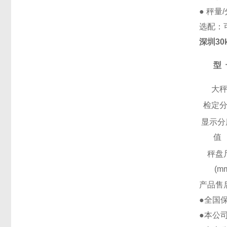
● 秤量
选配：
深圳3
型
大
检定
显示分
值
秤盘
(m
产品售
●全国
●本公