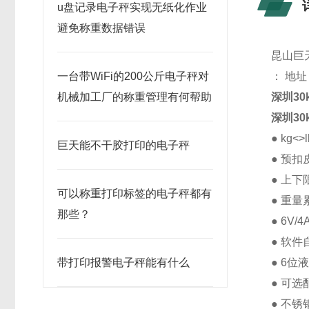
u盘记录电子秤实现无纸化作业
避免称重数据错误
昆山
巨
一台带WiFi的200公斤电子秤对
： 地
机械加工厂的称重管理有何帮助
深圳3
深圳3
● kg<
巨天能不干胶打印的电子秤
● 预
● 上
可以称重打印标签的电子秤都有
● 重
那些？
● 6V
● 软
带打印报警电子秤能有什么
● 6位
● 可选
● 不锈