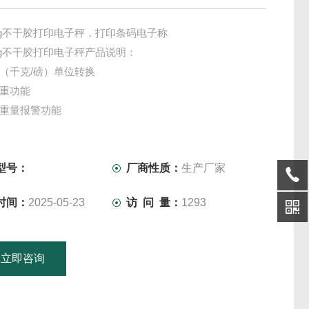
kg不干胶打印电子秤，打印条码电子称
kg不干胶打印电子秤产品说明：
>lb（千克/磅）单位转换
皮重功能
限重量报警功能
累加功能
型号：
厂商性质：
生产厂家
时间：
2025-05-23
访 问 量：
1293
立即咨询