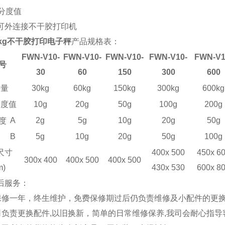
/分度值
可外连接不干胶打印机
0kg不干胶打印电子秤
产品规格表：
FWN-V
10
-
FWN-V
10
-
FWN-V
10
-
FWN-V
10
-
FWN-V
号
30
60
150
300
600
秤量
30kg
60kg
150kg
300kg
600kg
分度值
10g
20g
50g
100g
200g
A
2g
5g
10g
20g
50g
度
B
5g
10g
20g
50g
100g
尺寸
400x 500
450x 6
3
0
0x 4
0
0
400x 500
400x 500
m)
430x 530
600x 8
后服务：
保修一年，终生维护，免费保修期过后仍负责维修及小配件的更换
司负责更换配件,以旧换新，简单的日常维修保养,我司会耐心指导