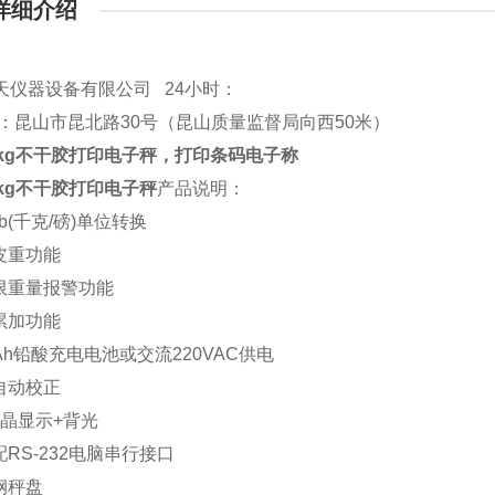
详细介绍
天仪器设备有限公司
24小时：
址：昆山市昆北路30号（昆山质量监督局向西50米）
0kg不干胶打印电子秤，打印条码电子称
0kg不干胶打印电子秤
产品说明：
>lb(千克/磅)单位转换
扣皮重功能
下限重量报警功能
量累加功能
/4Ah铅酸充电电池或交流220VAC供电
件自动校正
液晶显示+背光
配RS-232电脑串行接口
钢秤盘