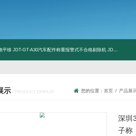
物平移
JDT-GT-A30汽车配件称重报警式不合格剔除机
JDT-GT-A8E儿童玩具包装合规检测秤漏装配件报警滚筒称
展示
您的位置：
首页
/
产品展
/ PRODUCT DISPLAY
深圳
子称