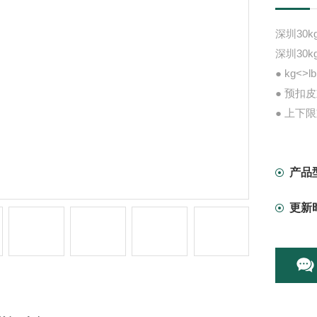
深圳30
深圳30
● kg<
● 预扣
● 上下
● 重量
产品
更新