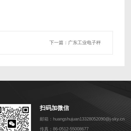
下一篇：
广东工业电子秤
扫码加微信
邮箱：huangshujuan13328052090@j-sky.cn
传真：86-0512-55008677