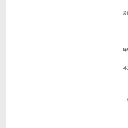
常
详
补