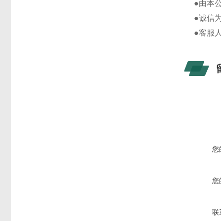
●由本
●诚信
●客服
您
您
联