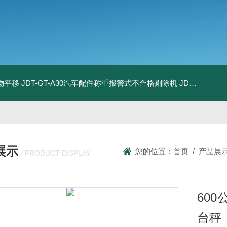
物平移
JDT-GT-A30汽车配件称重报警式不合格剔除机
JDT-GT-A8E儿童玩具包装合规检测秤漏装配件报警滚筒称
展示
您的位置：
首页
/
产品展
/ PRODUCT DISPLAY
60
台秤