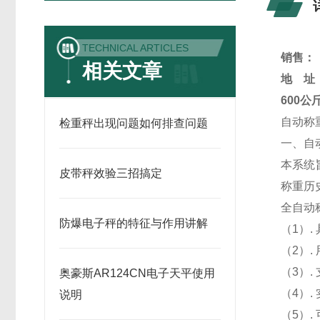
TECHNICAL ARTICLES
销售：
相关文章
地 址
600
自动称
检重秤出现问题如何排查问题
一、自
本系统
皮带秤效验三招搞定
称重历
全自动
防爆电子秤的特征与作用讲解
（1）
（2）
（3）
奥豪斯AR124CN电子天平使用
（4）
说明
（5）