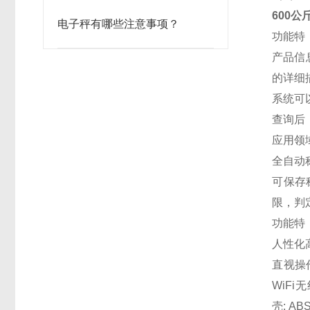
600
电子秤有哪些注意事项？
功能特
产品信
的详细
系统可
查询后
应用领
全自动
可保存
限，判
功能特
人性化
直视操
WiF
壳: A