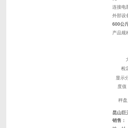
连接电
外部设备
600
产品规
检
显示
度值
秤盘
昆山巨
销售：