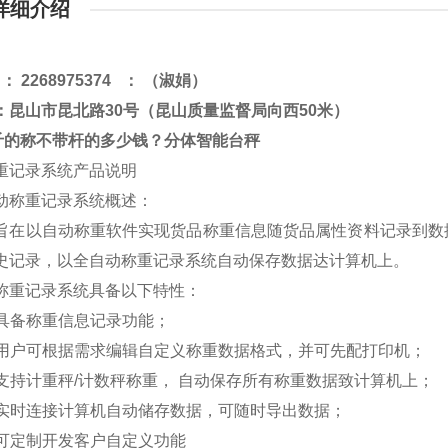
详细介绍
：
2268975374
：
（淑娟）
：昆山市昆北路30号（昆山质量监督局向西50米）
公斤的称不带杆的多少钱？分体
智能
台秤
重记录系统产品说明
动称重记录系统概述：
旨在以自动称重软件实现货品称重信息随货品属性资料记录到数
史记录，以全自动称重记录系统自动保存数据达计算机上。
称重记录系统具备以下特性：
. 具备称重信息记录功能；
. 用户可根据需求编辑自定义称重数据格式，并可先配打印机；
. 支持计重秤/计数秤称重， 自动保存所有称重数据致计算机上；
. 实时连接计算机自动储存数据，可随时导出数据；
. 可定制开发客户自定义功能