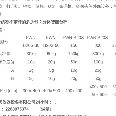
脑、打印机、键盘、鼠标、U盘、条码枪、摄像头等外部设备，可
;
公斤的称不带杆的多少钱？分体
智能
台秤
格：
FWN-
FWN-
FWN-B20
S
-
FWN-B20
S
-
型号
B20
S
-30
B20
S
-60
150
300
B
大秤量
30kg
60kg
150kg
300kg
定分度值
10g
20g
50g
100g
A
2g
5g
10g
20g
分
B
5g
10g
20g
50g
400x 500
5
尺寸(mm)
3
0
0x 4
0
0
400x 500
400x 500
4
5
0x
60
0
6
天仪器设备有限公司24小时： ，
：
2268975374
：
（淑娟）