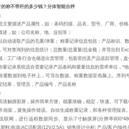
公斤的称不带杆的多少钱？分体
智能
台秤
：
息主要描述产品属性，如：条码扫描、品名、型号、厂商、价格、
描述，如：公司名称、地、业别等；
以自动读取产品的毛重/净重； 称重记录信息包括：产品标识、数
，可对查询到的信息统计：总数量/总重量/总金额；并导出到 Exce
域：工厂/各行业仓储进出货管理，包装管控及产品追踪管理，
称重记录系统适合需要记录产品条码和重量信息的需求单位，*地
称重数据到电子秤上，可导出数据、称重数据至电脑上。序列
定结果，管理员，产品编号，产品名称
：
高清触摸彩屏，操作简单方便。稳重准确，稳定，快速。可下载
作画面，避免操作错误。自动生成称重记录，和各种管理报表
i无线联网，进行远程数据同步。显示:7寸触摸屏(分辨率800*4
BS塑料;电源:AC适配器(12V/2.5A); 销售统计分析: 产品/客户/操