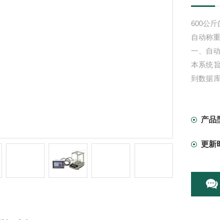
600公
自动称
一、自
本系统
到数据
记录，
产品
更新