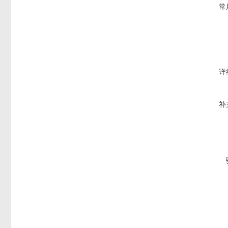
常
详
补