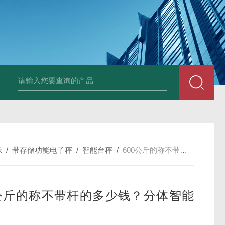
JDT-WN-Q20S
示
/
带存储功能电子秤
/
智能台秤
/
600公斤的称不带杆的多少钱？分体智能台秤
0公斤的称不带杆的多少钱？分体智能