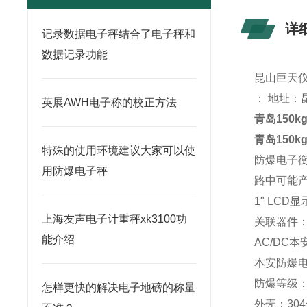
详
记录数据电子秤结合了电子秤和
数据记录功能
昆山
巨天
： 地址：
英展AWH电子称的校正方法
青岛150
青岛150
特殊的使用环境建议大家可以使
防爆电子
用防爆电子秤
路中可能产
1" LCD显
上海友声电子计重秤xk3100功
关联器件
能介绍
AC/DC
本安防爆
防爆等级：E
怎样更快的解决电子地磅的称量
外壳：
304