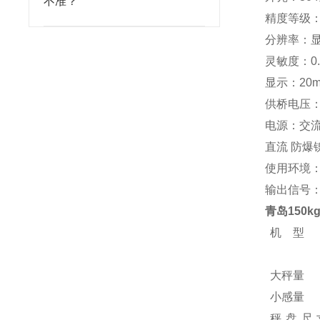
不准？
精度等级：
分辨率：显示 
灵敏度：0.
显示：20
供桥电压：
电源：交流 
直流 防爆镍
使用环境：-
输出信号：R
青岛150
机 型
大秤量
小感量
秤盘尺