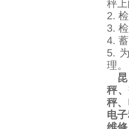
秤
2.
3.
4.
5.
理
昆
秤、
秤、
电子
维修