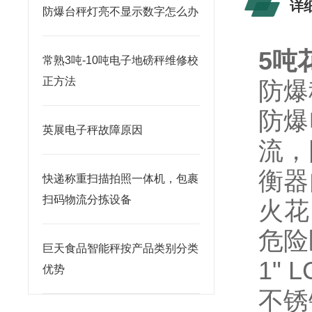
详
防爆台秤灯亮不显示数字怎么办
5吨
常熟3吨-10吨电子地磅秤维修校
正方法
防爆
防爆
英展电子秤故障原因
流，
衡器
快递称重扫描拍照一体机，包裹
扫码物流分拣设备
火花
危险
巨天食品智能秤按产品类别分类
1"
优势
不锈